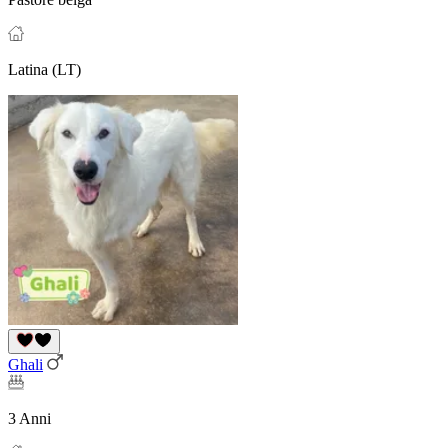
Latina (LT)
Ghali
3 Anni