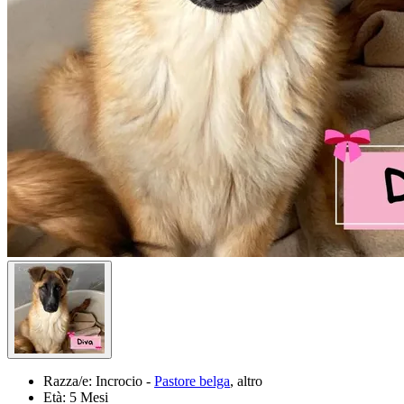
Razza/e:
Incrocio -
Pastore belga
, altro
Età:
5 Mesi