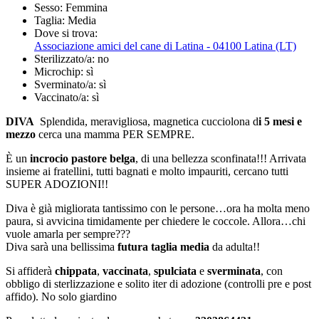
Sesso:
Femmina
Taglia:
Media
Dove si trova:
Associazione amici del cane di Latina - 04100 Latina (LT)
Sterilizzato/a:
no
Microchip:
sì
Sverminato/a:
sì
Vaccinato/a:
sì
DIVA
Splendida, meravigliosa, magnetica cucciolona d
i 5 mesi e
mezzo
cerca una mamma PER SEMPRE.
È un
incrocio pastore belga
, di una bellezza sconfinata!!! Arrivata
insieme ai fratellini, tutti bagnati e molto impauriti, cercano tutti
SUPER ADOZIONI!!
Diva è già migliorata tantissimo con le persone…ora ha molta meno
paura, si avvicina timidamente per chiedere le coccole. Allora…chi
vuole amarla per sempre???
Diva sarà una bellissima
futura taglia media
da adulta!!
Si affiderà
chippata
,
vaccinata
,
spulciata
e
sverminata
, con
obbligo di sterlizzazione e solito iter di adozione (controlli pre e post
affido). No solo giardino