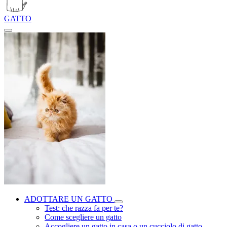
GATTO
ADOTTARE UN GATTO
Test: che razza fa per te?
Come scegliere un gatto
Accogliere un gatto in casa o un cucciolo di gatto