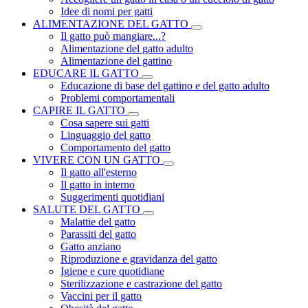
Idee di nomi per gatti
ALIMENTAZIONE DEL GATTO
Il gatto può mangiare...?
Alimentazione del gatto adulto
Alimentazione del gattino
EDUCARE IL GATTO
Educazione di base del gattino e del gatto adulto
Problemi comportamentali
CAPIRE IL GATTO
Cosa sapere sui gatti
Linguaggio del gatto
Comportamento del gatto
VIVERE CON UN GATTO
Il gatto all'esterno
Il gatto in interno
Suggerimenti quotidiani
SALUTE DEL GATTO
Malattie del gatto
Parassiti del gatto
Gatto anziano
Riproduzione e gravidanza del gatto
Igiene e cure quotidiane
Sterilizzazione e castrazione del gatto
Vaccini per il gatto