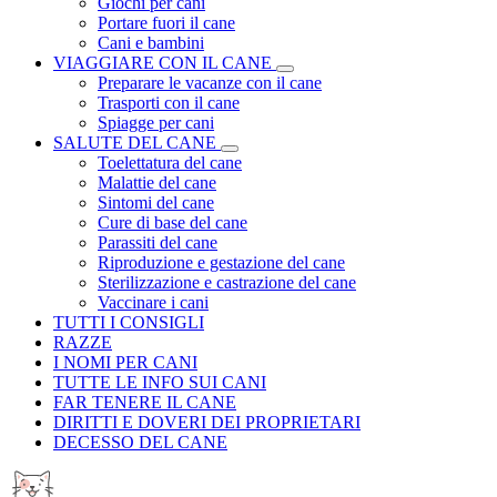
Giochi per cani
Portare fuori il cane
Cani e bambini
VIAGGIARE CON IL CANE
Preparare le vacanze con il cane
Trasporti con il cane
Spiagge per cani
SALUTE DEL CANE
Toelettatura del cane
Malattie del cane
Sintomi del cane
Cure di base del cane
Parassiti del cane
Riproduzione e gestazione del cane
Sterilizzazione e castrazione del cane
Vaccinare i cani
TUTTI I CONSIGLI
RAZZE
I NOMI PER CANI
TUTTE LE INFO SUI CANI
FAR TENERE IL CANE
DIRITTI E DOVERI DEI PROPRIETARI
DECESSO DEL CANE