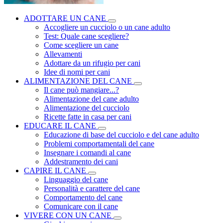
ADOTTARE UN CANE
Accogliere un cucciolo o un cane adulto
Test: Quale cane scegliere?
Come scegliere un cane
Allevamenti
Adottare da un rifugio per cani
Idee di nomi per cani
ALIMENTAZIONE DEL CANE
Il cane può mangiare...?
Alimentazione del cane adulto
Alimentazione del cucciolo
Ricette fatte in casa per cani
EDUCARE IL CANE
Educazione di base del cucciolo e del cane adulto
Problemi comportamentali del cane
Insegnare i comandi al cane
Addestramento dei cani
CAPIRE IL CANE
Linguaggio del cane
Personalità e carattere del cane
Comportamento del cane
Comunicare con il cane
VIVERE CON UN CANE