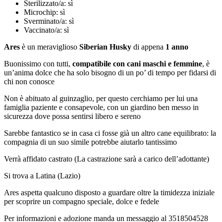
Sterilizzato/a:
sì
Microchip:
sì
Sverminato/a:
sì
Vaccinato/a:
sì
Ares
è un meraviglioso
Siberian Husky
di appena
1 anno
Buonissimo con tutti,
compatibile con cani maschi e femmine
, è
un’anima dolce che ha solo bisogno di un po’ di tempo per fidarsi di
chi non conosce
Non è abituato al guinzaglio, per questo cerchiamo per lui una
famiglia paziente e consapevole, con un giardino ben messo in
sicurezza dove possa sentirsi libero e sereno
Sarebbe fantastico se in casa ci fosse già un altro cane equilibrato: la
compagnia di un suo simile potrebbe aiutarlo tantissimo
Verrà affidato castrato (La castrazione sarà a carico dell’adottante)
Si trova a Latina (Lazio)
Ares aspetta qualcuno disposto a guardare oltre la timidezza iniziale
per scoprire un compagno speciale, dolce e fedele
Per informazioni e adozione manda un messaggio al 3518504528