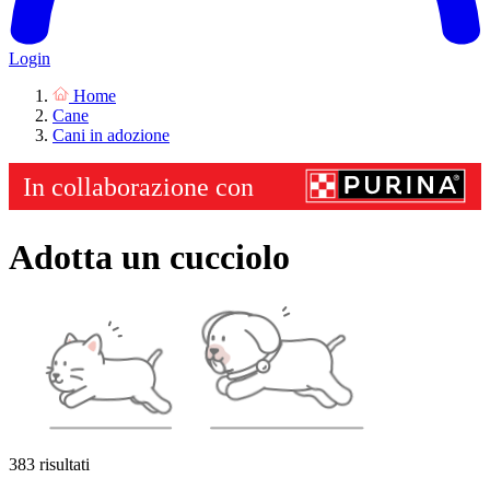
Login
Home
Cane
Cani in adozione
Adotta un cucciolo
383 risultati