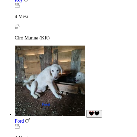
4 Mesi
Cirò Marina (KR)
Ford