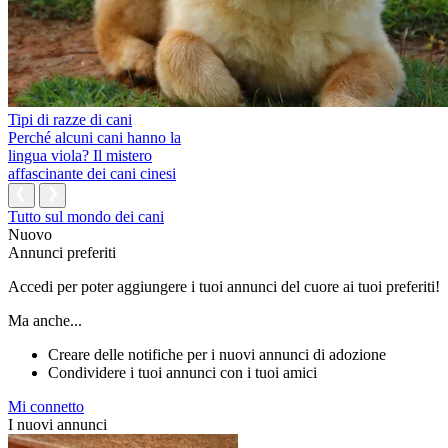
Tipi di razze di cani
Perché alcuni cani hanno la
lingua viola? Il mistero
affascinante dei cani cinesi
Tutto sul mondo dei cani
Nuovo
Annunci preferiti
Accedi per poter aggiungere i tuoi annunci del cuore ai tuoi preferiti!
Ma anche...
Creare delle notifiche per i nuovi annunci di adozione
Condividere i tuoi annunci con i tuoi amici
Mi connetto
I nuovi annunci