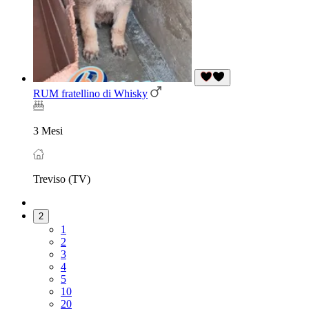
RUM fratellino di Whisky
3 Mesi
Treviso (TV)
2
1
2
3
4
5
10
20