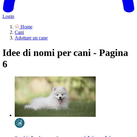
Login
Home
Cani
Adottare un cane
Idee di nomi per cani - Pagina
6