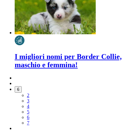
I migliori nomi per Border Collie,
maschio e femmina!
6
2
3
4
5
6
7