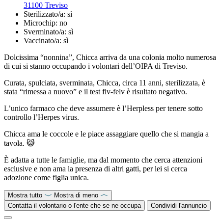
31100 Treviso
Sterilizzato/a:
sì
Microchip:
no
Sverminato/a:
sì
Vaccinato/a:
sì
Dolcissima “nonnina”, Chicca arriva da una colonia molto numerosa
di cui si stanno occupando i volontari dell’OIPA di Treviso.
Curata, spulciata, sverminata, Chicca, circa 11 anni, sterilizzata, è
stata “rimessa a nuovo” e il test fiv-felv è risultato negativo.
L’unico farmaco che deve assumere è l’Herpless per tenere sotto
controllo l’Herpes virus.
Chicca ama le coccole e le piace assaggiare quello che si mangia a
tavola. 😸
È adatta a tutte le famiglie, ma dal momento che cerca attenzioni
esclusive e non ama la presenza di altri gatti, per lei si cerca
adozione come figlia unica.
Mostra tutto
Mostra di meno
Contatta il volontario o l'ente che se ne occupa
Condividi l'annuncio