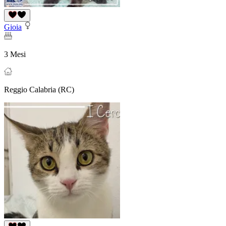
Gioia
3 Mesi
Reggio Calabria (RC)