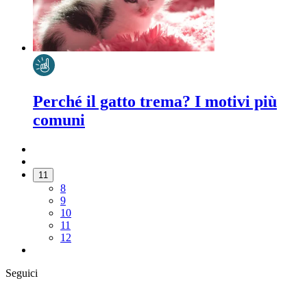
Perché il gatto trema? I motivi più
comuni
11
8
9
10
11
12
Seguici