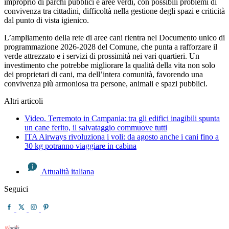
improprio di parchi pubblici e aree verdi, con possibili problemi di
convivenza tra cittadini, difficoltà nella gestione degli spazi e criticità
dal punto di vista igienico.
L’ampliamento della rete di aree cani rientra nel Documento unico di
programmazione 2026-2028 del Comune, che punta a rafforzare il
verde attrezzato e i servizi di prossimità nei vari quartieri. Un
investimento che potrebbe migliorare la qualità della vita non solo
dei proprietari di cani, ma dell’intera comunità, favorendo una
convivenza più armoniosa tra persone, animali e spazi pubblici.
Altri articoli
Video. Terremoto in Campania: tra gli edifici inagibili spunta
un cane ferito, il salvataggio commuove tutti
ITA Airways rivoluziona i voli: da agosto anche i cani fino a
30 kg potranno viaggiare in cabina
Attualità italiana
Seguici