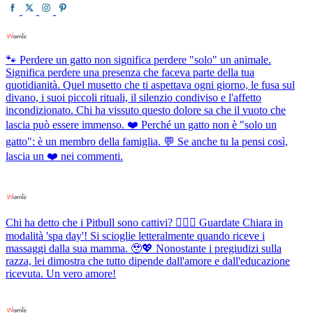
🐾 Perdere un gatto non significa perdere "solo" un animale.
Significa perdere una presenza che faceva parte della tua
quotidianità. Quel musetto che ti aspettava ogni giorno, le fusa sul
divano, i suoi piccoli rituali, il silenzio condiviso e l'affetto
incondizionato. Chi ha vissuto questo dolore sa che il vuoto che
lascia può essere immenso. ❤️ Perché un gatto non è "solo un
gatto": è un membro della famiglia. 💬 Se anche tu la pensi così,
lascia un ❤️ nei commenti.
Chi ha detto che i Pitbull sono cattivi? 💆‍♀️✨ Guardate Chiara in
modalità 'spa day'! Si scioglie letteralmente quando riceve i
massaggi dalla sua mamma. 🥹💖 Nonostante i pregiudizi sulla
razza, lei dimostra che tutto dipende dall'amore e dall'educazione
ricevuta. Un vero amore!