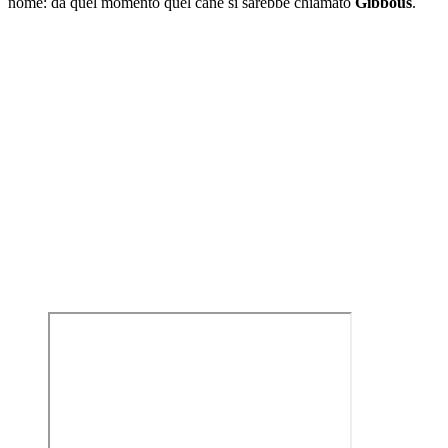
nome: da quel momento quel cane si sarebbe chiamato
Gibbous
.