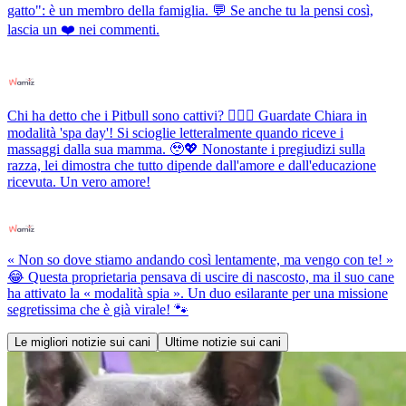
gatto": è un membro della famiglia. 💬 Se anche tu la pensi così,
lascia un ❤️ nei commenti.
Chi ha detto che i Pitbull sono cattivi? 💆‍♀️✨ Guardate Chiara in
modalità 'spa day'! Si scioglie letteralmente quando riceve i
massaggi dalla sua mamma. 🥹💖 Nonostante i pregiudizi sulla
razza, lei dimostra che tutto dipende dall'amore e dall'educazione
ricevuta. Un vero amore!
« Non so dove stiamo andando così lentamente, ma vengo con te! »
😂 Questa proprietaria pensava di uscire di nascosto, ma il suo cane
ha attivato la « modalità spia ». Un duo esilarante per una missione
segretissima che è già virale! 🐾
Le migliori notizie sui cani
Ultime notizie sui cani