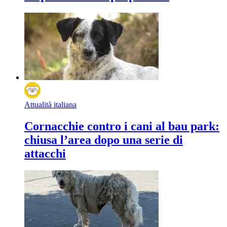
Attualità italiana
Cornacchie contro i cani al bau park:
chiusa l’area dopo una serie di
attacchi