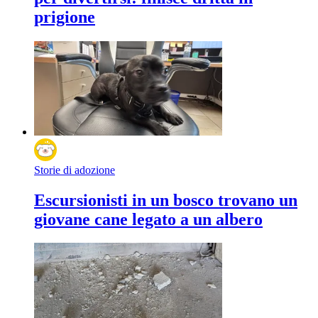
prigione
Storie di adozione
Escursionisti in un bosco trovano un
giovane cane legato a un albero