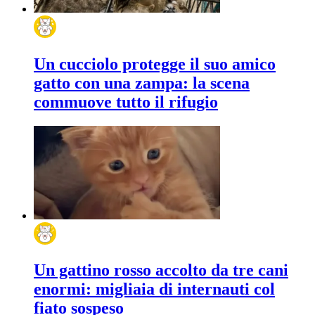
Un cucciolo protegge il suo amico
gatto con una zampa: la scena
commuove tutto il rifugio
Un gattino rosso accolto da tre cani
enormi: migliaia di internauti col
fiato sospeso