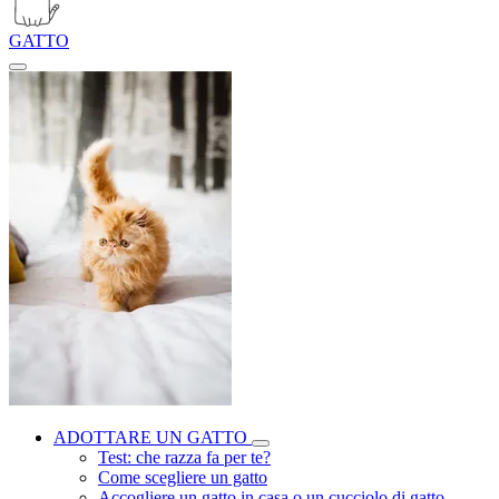
GATTO
ADOTTARE UN GATTO
Test: che razza fa per te?
Come scegliere un gatto
Accogliere un gatto in casa o un cucciolo di gatto