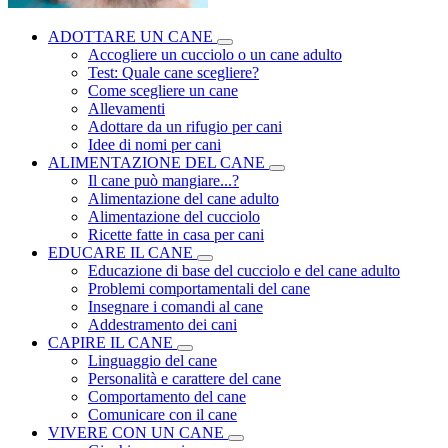
ADOTTARE UN CANE
Accogliere un cucciolo o un cane adulto
Test: Quale cane scegliere?
Come scegliere un cane
Allevamenti
Adottare da un rifugio per cani
Idee di nomi per cani
ALIMENTAZIONE DEL CANE
Il cane può mangiare...?
Alimentazione del cane adulto
Alimentazione del cucciolo
Ricette fatte in casa per cani
EDUCARE IL CANE
Educazione di base del cucciolo e del cane adulto
Problemi comportamentali del cane
Insegnare i comandi al cane
Addestramento dei cani
CAPIRE IL CANE
Linguaggio del cane
Personalità e carattere del cane
Comportamento del cane
Comunicare con il cane
VIVERE CON UN CANE