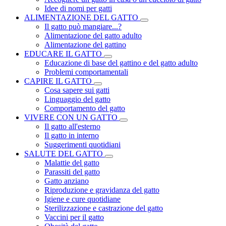
Idee di nomi per gatti
ALIMENTAZIONE DEL GATTO
Il gatto può mangiare...?
Alimentazione del gatto adulto
Alimentazione del gattino
EDUCARE IL GATTO
Educazione di base del gattino e del gatto adulto
Problemi comportamentali
CAPIRE IL GATTO
Cosa sapere sui gatti
Linguaggio del gatto
Comportamento del gatto
VIVERE CON UN GATTO
Il gatto all'esterno
Il gatto in interno
Suggerimenti quotidiani
SALUTE DEL GATTO
Malattie del gatto
Parassiti del gatto
Gatto anziano
Riproduzione e gravidanza del gatto
Igiene e cure quotidiane
Sterilizzazione e castrazione del gatto
Vaccini per il gatto