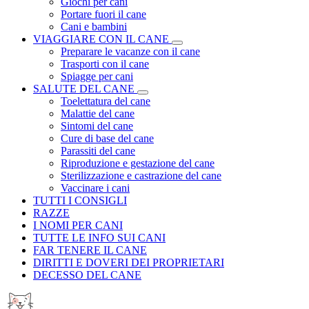
Giochi per cani
Portare fuori il cane
Cani e bambini
VIAGGIARE CON IL CANE
Preparare le vacanze con il cane
Trasporti con il cane
Spiagge per cani
SALUTE DEL CANE
Toelettatura del cane
Malattie del cane
Sintomi del cane
Cure di base del cane
Parassiti del cane
Riproduzione e gestazione del cane
Sterilizzazione e castrazione del cane
Vaccinare i cani
TUTTI I CONSIGLI
RAZZE
I NOMI PER CANI
TUTTE LE INFO SUI CANI
FAR TENERE IL CANE
DIRITTI E DOVERI DEI PROPRIETARI
DECESSO DEL CANE