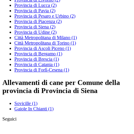
Provincia di Lucca
(2)
Provincia di Pavia
(2)
Provincia di Pesaro e Urbino
(2)
Provincia di Piacenza
(2)
Provincia di Siena
(2)
Provincia di Udine
(2)
Città Metropolitana di Milano
(1)
Città Metropolitana di Torino
(1)
Provincia di Ascoli Piceno
(1)
Provincia di Bergamo
(1)
Provincia di Brescia
(1)
Provincia di Catania
(1)
Provincia di Forlì-Cesena
(1)
Allevamenti di cane per Comune della
provincia di Provincia di Siena
Sovicille
(1)
Gaiole In Chianti
(1)
Seguici