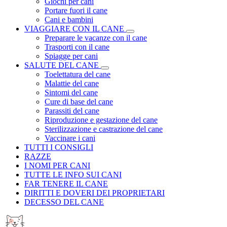
Giochi per cani
Portare fuori il cane
Cani e bambini
VIAGGIARE CON IL CANE
Preparare le vacanze con il cane
Trasporti con il cane
Spiagge per cani
SALUTE DEL CANE
Toelettatura del cane
Malattie del cane
Sintomi del cane
Cure di base del cane
Parassiti del cane
Riproduzione e gestazione del cane
Sterilizzazione e castrazione del cane
Vaccinare i cani
TUTTI I CONSIGLI
RAZZE
I NOMI PER CANI
TUTTE LE INFO SUI CANI
FAR TENERE IL CANE
DIRITTI E DOVERI DEI PROPRIETARI
DECESSO DEL CANE