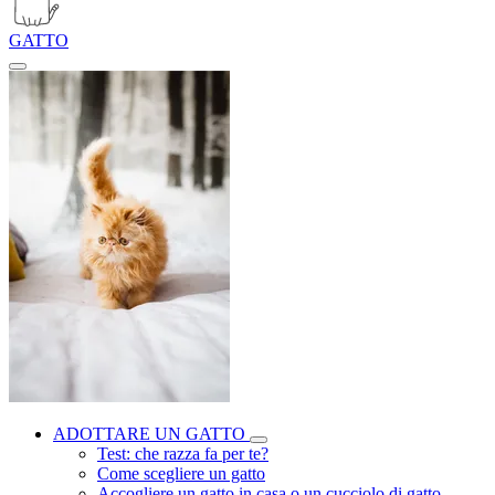
GATTO
ADOTTARE UN GATTO
Test: che razza fa per te?
Come scegliere un gatto
Accogliere un gatto in casa o un cucciolo di gatto