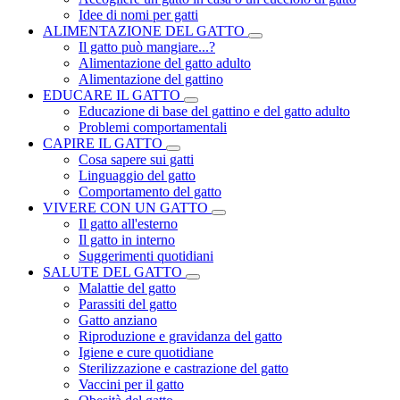
Idee di nomi per gatti
ALIMENTAZIONE DEL GATTO
Il gatto può mangiare...?
Alimentazione del gatto adulto
Alimentazione del gattino
EDUCARE IL GATTO
Educazione di base del gattino e del gatto adulto
Problemi comportamentali
CAPIRE IL GATTO
Cosa sapere sui gatti
Linguaggio del gatto
Comportamento del gatto
VIVERE CON UN GATTO
Il gatto all'esterno
Il gatto in interno
Suggerimenti quotidiani
SALUTE DEL GATTO
Malattie del gatto
Parassiti del gatto
Gatto anziano
Riproduzione e gravidanza del gatto
Igiene e cure quotidiane
Sterilizzazione e castrazione del gatto
Vaccini per il gatto