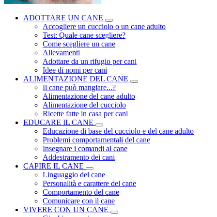
ADOTTARE UN CANE
Accogliere un cucciolo o un cane adulto
Test: Quale cane scegliere?
Come scegliere un cane
Allevamenti
Adottare da un rifugio per cani
Idee di nomi per cani
ALIMENTAZIONE DEL CANE
Il cane può mangiare...?
Alimentazione del cane adulto
Alimentazione del cucciolo
Ricette fatte in casa per cani
EDUCARE IL CANE
Educazione di base del cucciolo e del cane adulto
Problemi comportamentali del cane
Insegnare i comandi al cane
Addestramento dei cani
CAPIRE IL CANE
Linguaggio del cane
Personalità e carattere del cane
Comportamento del cane
Comunicare con il cane
VIVERE CON UN CANE