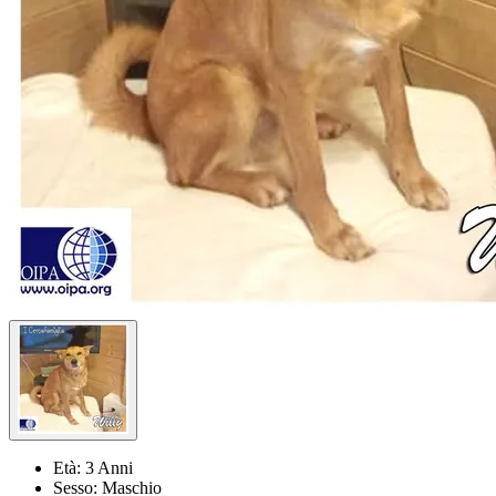
Età:
3 Anni
Sesso:
Maschio