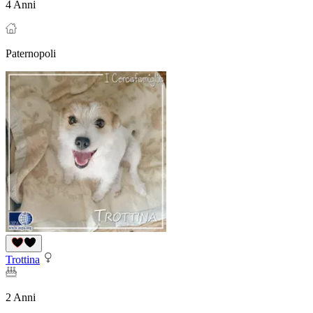
4 Anni
Paternopoli
Trottina
2 Anni