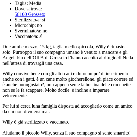
Taglia:
Media
Dove si trova:
58100 Grosseto
Sterilizzato/a:
sì
Microchip:
no
Sverminato/a:
no
Vaccinato/a:
sì
Due anni e mezzo, 15 kg, taglia medio /piccola, Willy è rimasto
solo. Purtroppo il suo compagno umano è venuto a mancare e gli
Angeli blu dell’OIPA di Grosseto l’hanno accolto al rifugio di Nella
nell’attesa di trovargli una casa.
Willy convive bene con gli altri cani e dopo un po’ di inserimento
anche con i gatti, è un cane molto giocherellone, gli piace correre ed
è anche buongustaio?, non appena sente la bustina delle crocchette
non se le fa scappare. Molto docile, è incline a imparare
velocemente.
Per lui si cerca luna famiglia disposta ad accoglierlo come un amico
da cui non dividersi mai.
Willy è già sterilizzato e vaccinato.
Aiutiamo il piccolo Willy, senza il suo compagno si sente smarrito!