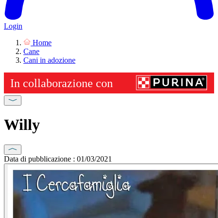
Login
Home
Cane
Cani in adozione
Willy
Data di pubblicazione : 01/03/2021