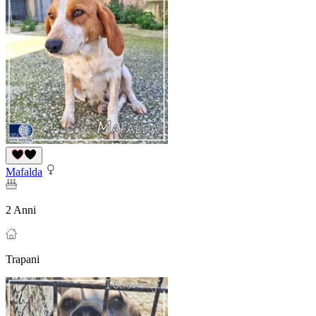
Mafalda
2 Anni
Trapani