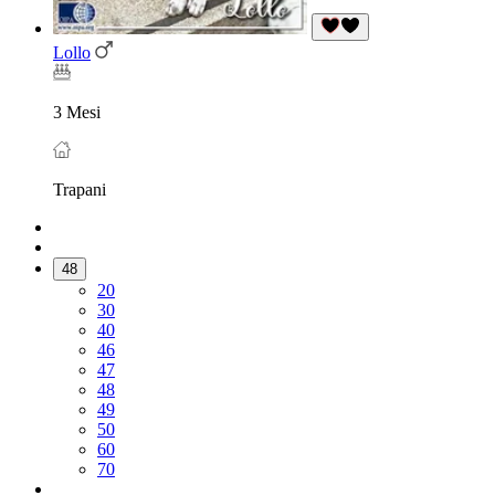
Lollo
3 Mesi
Trapani
48
20
30
40
46
47
48
49
50
60
70