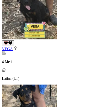
VEGA
4 Mesi
Latina (LT)