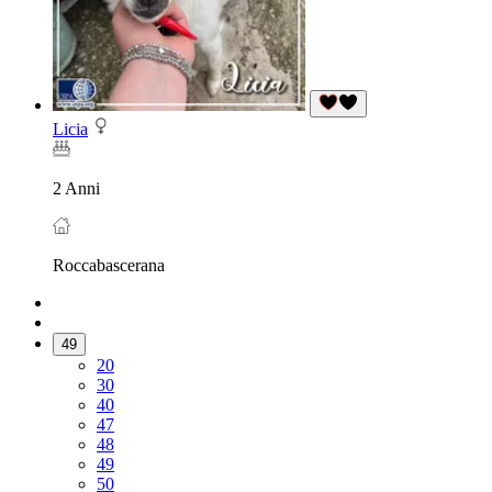
Licia
2 Anni
Roccabascerana
49
20
30
40
47
48
49
50