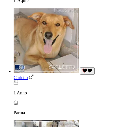
L'Aquila
Carletto
1 Anno
Parma