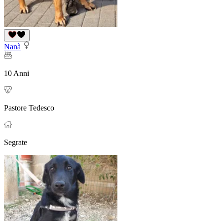
Nanà
10 Anni
Pastore Tedesco
Segrate