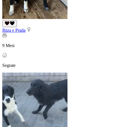
Ibiza e Prada
9 Mesi
Segrate