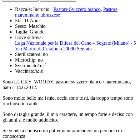
Razza/e:
Incrocio -
Pastore Svizzero bianco
,
Pastore
maremmano abruzzese
Età:
11 Anni
Sesso:
Maschio
Taglia:
Grande
Dove si trova:
Lega Nazionale per la Difesa del Cane – Segrate (Milano) - 5
Via Martiri di Cefalonia 20090 Segrate
Sterilizzato/a:
no
Microchip:
no
Sverminato/a:
sì
Vaccinato/a:
sì
Sono LUCKY WOODY, pastore svizzero bianco / maremmano,
nato il 14.6.2012.
Sono molto bello ma i miei occhi sono tristi, da troppo tempo sono
rinchiuso in canile.
Sono di taglia grande, il mio carattere, un tempo forte e deciso con
gli anni si è molto addolcito.
Se venite a conoscermi potremo intraprendere un percorso di
conoscenza.