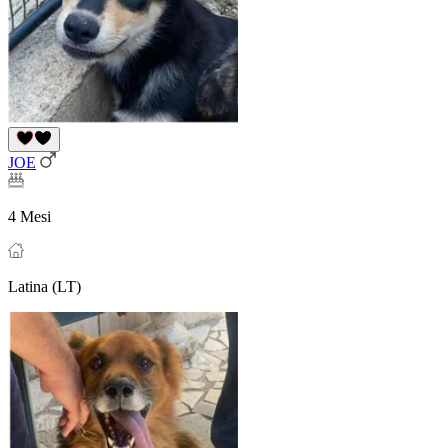
JOE
4 Mesi
Latina (LT)