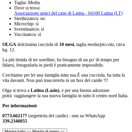
Taglia:
Media
Dove si trova:
Associazione amici del cane di Latina - 04100 Latina (LT)
Sterilizzato/a:
no
Microchip:
sì
Sverminato/a:
sì
Vaccinato/a:
sì
OLGA
dolcissima cucciola di
10 mesi
, taglia
media/piccola
, circa
kg. 12.
La più timida di tre sorelline, ha bisogno di un po' di tempo per
fidarsi, fotografarla in piedi è praticamente impossibile.
Cerchiamo per lei una famiglia tutta sua.È una cucciola, ha tutta la
vita davanti. Non può trascorrerla in un box del canile !!!
Olga si trova a
Latina (Lazio)
, e per una buona adozione.
potrà raggiungere la sua nuova famiglia in tutto il centro nord Italia.
Per informazioni:
0773.662177
(segreteria del canile) - sms su WhatsApp
339.2346055
Mostra tutto
Mostra di meno