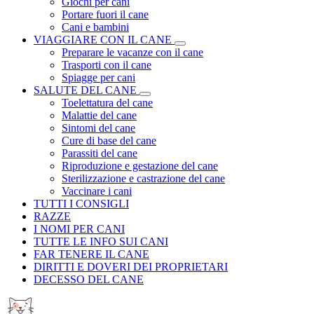
Giochi per cani
Portare fuori il cane
Cani e bambini
VIAGGIARE CON IL CANE
Preparare le vacanze con il cane
Trasporti con il cane
Spiagge per cani
SALUTE DEL CANE
Toelettatura del cane
Malattie del cane
Sintomi del cane
Cure di base del cane
Parassiti del cane
Riproduzione e gestazione del cane
Sterilizzazione e castrazione del cane
Vaccinare i cani
TUTTI I CONSIGLI
RAZZE
I NOMI PER CANI
TUTTE LE INFO SUI CANI
FAR TENERE IL CANE
DIRITTI E DOVERI DEI PROPRIETARI
DECESSO DEL CANE