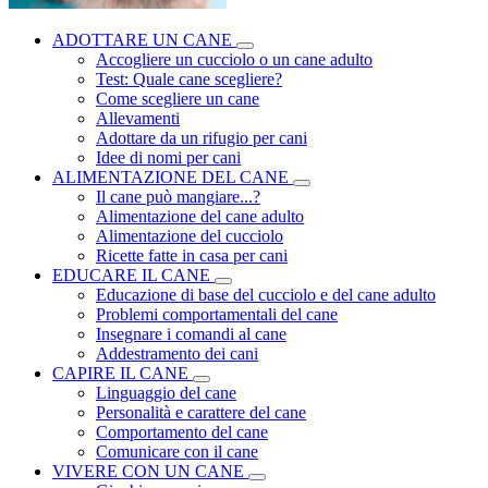
ADOTTARE UN CANE
Accogliere un cucciolo o un cane adulto
Test: Quale cane scegliere?
Come scegliere un cane
Allevamenti
Adottare da un rifugio per cani
Idee di nomi per cani
ALIMENTAZIONE DEL CANE
Il cane può mangiare...?
Alimentazione del cane adulto
Alimentazione del cucciolo
Ricette fatte in casa per cani
EDUCARE IL CANE
Educazione di base del cucciolo e del cane adulto
Problemi comportamentali del cane
Insegnare i comandi al cane
Addestramento dei cani
CAPIRE IL CANE
Linguaggio del cane
Personalità e carattere del cane
Comportamento del cane
Comunicare con il cane
VIVERE CON UN CANE