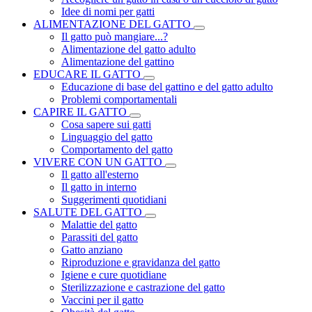
Idee di nomi per gatti
ALIMENTAZIONE DEL GATTO
Il gatto può mangiare...?
Alimentazione del gatto adulto
Alimentazione del gattino
EDUCARE IL GATTO
Educazione di base del gattino e del gatto adulto
Problemi comportamentali
CAPIRE IL GATTO
Cosa sapere sui gatti
Linguaggio del gatto
Comportamento del gatto
VIVERE CON UN GATTO
Il gatto all'esterno
Il gatto in interno
Suggerimenti quotidiani
SALUTE DEL GATTO
Malattie del gatto
Parassiti del gatto
Gatto anziano
Riproduzione e gravidanza del gatto
Igiene e cure quotidiane
Sterilizzazione e castrazione del gatto
Vaccini per il gatto