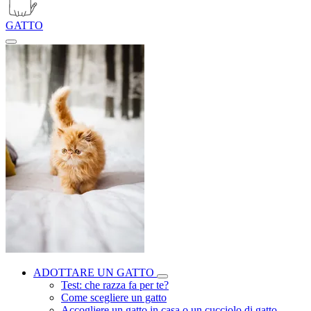
GATTO
ADOTTARE UN GATTO
Test: che razza fa per te?
Come scegliere un gatto
Accogliere un gatto in casa o un cucciolo di gatto