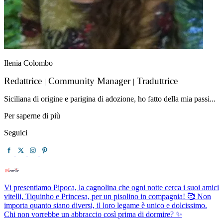
Ilenia Colombo
Redattrice
Community Manager
Traduttrice
|
|
Siciliana di origine e parigina di adozione, ho fatto della mia passi...
Per saperne di più
Seguici
Vi presentiamo Pipoca, la cagnolina che ogni notte cerca i suoi amici
vitelli, Tiquinho e Princesa, per un pisolino in compagnia! 🥰 Non
importa quanto siano diversi, il loro legame è unico e dolcissimo.
Chi non vorrebbe un abbraccio così prima di dormire? ✨