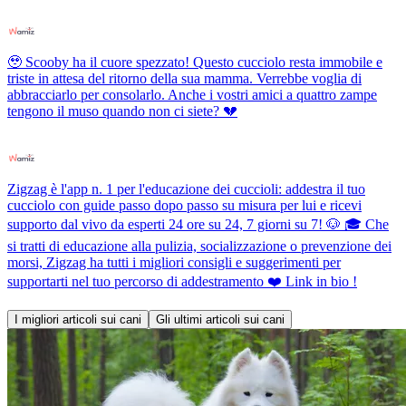
🥹 Scooby ha il cuore spezzato! Questo cucciolo resta immobile e
triste in attesa del ritorno della sua mamma. Verrebbe voglia di
abbracciarlo per consolarlo. Anche i vostri amici a quattro zampe
tengono il muso quando non ci siete? 💔
Zigzag è l'app n. 1 per l'educazione dei cuccioli: addestra il tuo
cucciolo con guide passo dopo passo su misura per lui e ricevi
supporto dal vivo da esperti 24 ore su 24, 7 giorni su 7! 🐶 🎓 Che
si tratti di educazione alla pulizia, socializzazione o prevenzione dei
morsi, Zigzag ha tutti i migliori consigli e suggerimenti per
supportarti nel tuo percorso di addestramento ❤️ Link in bio !
I migliori articoli sui cani
Gli ultimi articoli sui cani