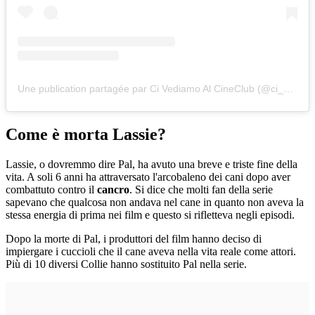
Une publication partagée par Ci Vediamo Al CineClub (@ci_vediamo_al_cineclub)
Come è morta Lassie?
Lassie, o dovremmo dire Pal, ha avuto una breve e triste fine della
vita. A soli 6 anni ha attraversato l'arcobaleno dei cani dopo aver
combattuto contro il
cancro
. Si dice che molti fan della serie
sapevano che qualcosa non andava nel cane in quanto non aveva la
stessa energia di prima nei film e questo si rifletteva negli episodi.
Dopo la morte di Pal, i produttori del film hanno deciso di
impiergare i cuccioli che il cane aveva nella vita reale come attori.
Più di 10 diversi Collie hanno sostituito Pal nella serie.