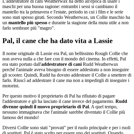
L'addestratore di cani Weatherwax ha detto all'epoca di usare i
maschi per una buona ragione: entrambi i sessi si cambiano il
mantello tra la primavera e l'estate, periodo in cui i film e le serie
sono stati spesso girati. Secondo Weatherwax, un Collie maschio ha
un
mantello più spesso
e durante la stagione della muta utile a non
farlo sembrare più "magro".
Pal, il cane che ha dato vita a Lassie
Il nome originale di Lassie era Pal, un bellissimo Rough Collie che
non aveva nulla a che fare con il mondo del cinema. In effetti, Pal
era stato portato dall'
addestratore di cani
Rudd Weatherwax
perché l'animale aveva bisogno di essere addestrato a non inseguire
gli scooter. Quindi, Rudd ha dovuto addestrare il Collie a smettere di
farlo. Riuscì ad addestrare il cane ma non a impedirgli di inseguire i
motorini.
Per questo motivo il proprietario di Pal ha rifiutato di pagare
l'addestratore e gli ha lasciato il cane invece del pagamento.
Rudd
divenne quindi il nuovo proprietario di Pal
. A quel tempo,
nessuno immaginava che l'animale sarebbe diventato il Collie più
famoso del mondo!
Diversi Collie sono stati "provati" per il ruolo principale e per i ruoli
di sostituti. Pal è stato scelto per essere uno dei sostituti. Quando