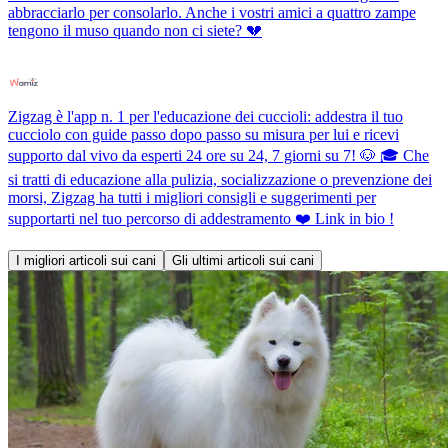
abbracciarlo per consolarlo. Anche i vostri amici a quattro zampe
tengono il muso quando non ci siete? 💔
Zigzag è l'app n. 1 per l'educazione dei cuccioli: addestra il tuo
cucciolo con guide passo dopo passo su misura per lui e ricevi
supporto dal vivo da esperti 24 ore su 24, 7 giorni su 7! 🐶 🎓 Che
si tratti di educazione alla pulizia, socializzazione o prevenzione dei
morsi, Zigzag ha tutti i migliori consigli e suggerimenti per
supportarti nel tuo percorso di addestramento ❤️ Link in bio !
I migliori articoli sui cani
Gli ultimi articoli sui cani