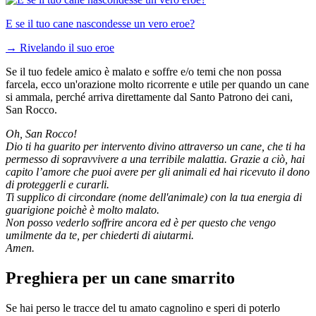
E se il tuo cane nascondesse un vero eroe?
→
Rivelando il suo eroe
Se il tuo fedele amico è malato e soffre e/o temi che non possa
farcela, ecco un'orazione molto ricorrente e utile per quando un cane
si ammala, perché arriva direttamente dal
Santo Patrono dei cani,
San Rocco
.
Oh, San Rocco!
Dio ti ha guarito per intervento divino attraverso un cane, che ti ha
permesso di sopravvivere a una terribile malattia. Grazie a ciò, hai
capito l’amore che puoi avere per gli animali ed hai ricevuto il dono
di proteggerli e curarli.
Ti supplico di circondare (nome dell'animale) con la tua energia di
guarigione poichè è molto malato.
Non posso vederlo soffrire ancora ed è per questo che vengo
umilmente da te, per chiederti di aiutarmi.
Amen.
Preghiera per un cane smarrito
Se hai perso le tracce del tu amato cagnolino e speri di poterlo