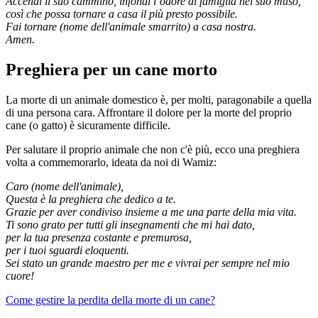
Accendi il suo cammino, infondi l’odore di famiglia nel suo muso,
così che possa tornare a casa il più presto possibile.
Fai tornare (nome dell'animale smarrito) a casa nostra.
Amen.
Preghiera per un cane morto
La
morte di un animale domestico
è, per molti, paragonabile a quella
di una persona cara.
Affrontare il dolore per la morte del proprio
cane
(o gatto) è sicuramente difficile.
Per salutare il proprio animale che non c'è più, ecco una preghiera
volta a commemorarlo, ideata da noi di Wamiz:
Caro (nome dell'animale),
Questa è la preghiera che dedico a te.
Grazie per aver condiviso insieme a me una parte della mia vita.
Ti sono grato per tutti gli insegnamenti che mi hai dato,
per la tua presenza costante e premurosa,
per i tuoi sguardi eloquenti.
Sei stato un grande maestro per me e vivrai per sempre nel mio
cuore!
Come gestire la perdita della morte di un cane?