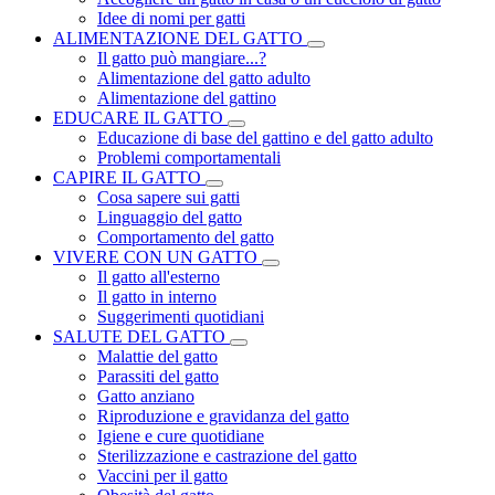
Idee di nomi per gatti
ALIMENTAZIONE DEL GATTO
Il gatto può mangiare...?
Alimentazione del gatto adulto
Alimentazione del gattino
EDUCARE IL GATTO
Educazione di base del gattino e del gatto adulto
Problemi comportamentali
CAPIRE IL GATTO
Cosa sapere sui gatti
Linguaggio del gatto
Comportamento del gatto
VIVERE CON UN GATTO
Il gatto all'esterno
Il gatto in interno
Suggerimenti quotidiani
SALUTE DEL GATTO
Malattie del gatto
Parassiti del gatto
Gatto anziano
Riproduzione e gravidanza del gatto
Igiene e cure quotidiane
Sterilizzazione e castrazione del gatto
Vaccini per il gatto