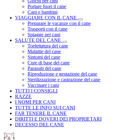
Giochi per cani
Portare fuori il cane
Cani e bambini
VIAGGIARE CON IL CANE
Preparare le vacanze con il cane
Trasporti con il cane
Spiagge per cani
SALUTE DEL CANE
Toelettatura del cane
Malattie del cane
Sintomi del cane
Cure di base del cane
Parassiti del cane
Riproduzione e gestazione del cane
Sterilizzazione e castrazione del cane
Vaccinare i cani
TUTTI I CONSIGLI
RAZZE
I NOMI PER CANI
TUTTE LE INFO SUI CANI
FAR TENERE IL CANE
DIRITTI E DOVERI DEI PROPRIETARI
DECESSO DEL CANE