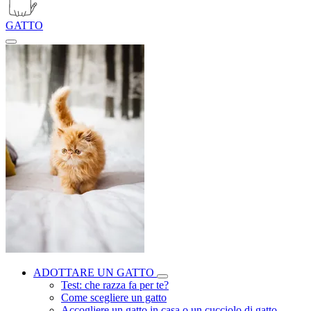
GATTO
ADOTTARE UN GATTO
Test: che razza fa per te?
Come scegliere un gatto
Accogliere un gatto in casa o un cucciolo di gatto