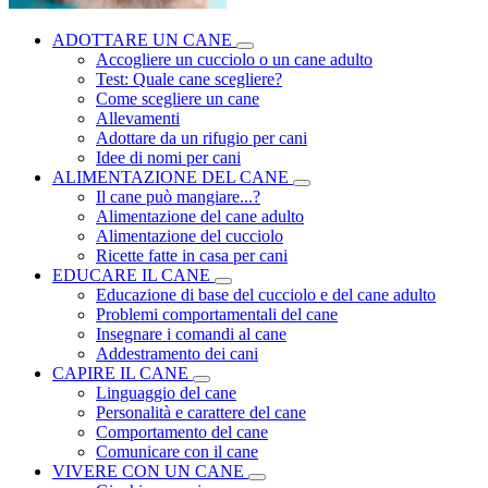
ADOTTARE UN CANE
Accogliere un cucciolo o un cane adulto
Test: Quale cane scegliere?
Come scegliere un cane
Allevamenti
Adottare da un rifugio per cani
Idee di nomi per cani
ALIMENTAZIONE DEL CANE
Il cane può mangiare...?
Alimentazione del cane adulto
Alimentazione del cucciolo
Ricette fatte in casa per cani
EDUCARE IL CANE
Educazione di base del cucciolo e del cane adulto
Problemi comportamentali del cane
Insegnare i comandi al cane
Addestramento dei cani
CAPIRE IL CANE
Linguaggio del cane
Personalità e carattere del cane
Comportamento del cane
Comunicare con il cane
VIVERE CON UN CANE