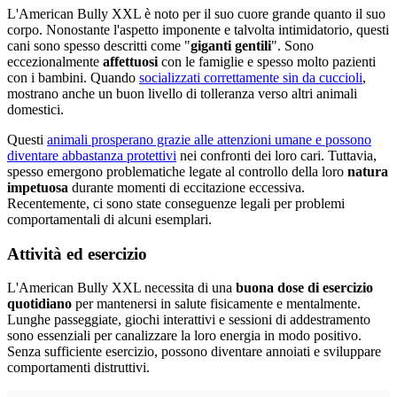
L'American Bully XXL è noto per il suo cuore grande quanto il suo
corpo. Nonostante l'aspetto imponente e talvolta intimidatorio, questi
cani sono spesso descritti come "
giganti gentili
". Sono
eccezionalmente
affettuosi
con le famiglie e spesso molto pazienti
con i bambini. Quando
socializzati correttamente sin da cuccioli
,
mostrano anche un buon livello di tolleranza verso altri animali
domestici.
Questi
animali prosperano grazie alle attenzioni umane e possono
diventare abbastanza protettivi
nei confronti dei loro cari. Tuttavia,
spesso emergono problematiche legate al controllo della loro
natura
impetuosa
durante momenti di eccitazione eccessiva.
Recentemente, ci sono state conseguenze legali per problemi
comportamentali di alcuni esemplari.
Attività ed esercizio
L'American Bully XXL necessita di una
buona dose di esercizio
quotidiano
per mantenersi in salute fisicamente e mentalmente.
Lunghe passeggiate, giochi interattivi e sessioni di addestramento
sono essenziali per canalizzare la loro energia in modo positivo.
Senza sufficiente esercizio, possono diventare annoiati e sviluppare
comportamenti distruttivi.