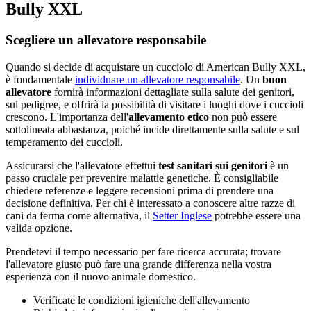
Bully XXL
Scegliere un allevatore responsabile
Quando si decide di acquistare un cucciolo di American Bully XXL,
è fondamentale
individuare un allevatore responsabile
. Un
buon
allevatore
fornirà informazioni dettagliate sulla salute dei genitori,
sul pedigree, e offrirà la possibilità di visitare i luoghi dove i cuccioli
crescono. L'importanza dell'
allevamento etico
non può essere
sottolineata abbastanza, poiché incide direttamente sulla salute e sul
temperamento dei cuccioli.
Assicurarsi che l'allevatore effettui
test sanitari sui genitori
è un
passo cruciale per prevenire malattie genetiche. È consigliabile
chiedere referenze e leggere recensioni prima di prendere una
decisione definitiva. Per chi è interessato a conoscere altre razze di
cani da ferma come alternativa, il
Setter Inglese
potrebbe essere una
valida opzione.
Prendetevi il tempo necessario per fare ricerca accurata; trovare
l'allevatore giusto può fare una grande differenza nella vostra
esperienza con il nuovo animale domestico.
Verificate le condizioni igieniche dell'allevamento