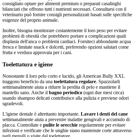
consigliato optare per alimenti premium o preparati casalinghi
bilanciati che offrono tutti i nutrienti necessari. Consultarsi con il
veterinario può fornire consigli personalizzati basati sulle specifiche
esigenze del proprio animale.
Inoltre, bisogna monitorare costantemente il loro peso per evitare
problemi di obesità che potrebbero portare a complicazioni quali
displasia dell'anca o problemi cardiaci. Forniteci abbondante acqua
fresca e limitate snack e dolcetti, preferendo opzioni salutari come
frutta e verdura approvata per i cani.
Toelettatura e igiene
Nonostante il loro pelo corto e lucido, gli American Bully XXL
traggono beneficio da una
toelettatura regolare
. Spazzolarli
settimanalmente aiuta a ridurre la perdita di pelo e mantiene il
mantello sano. Anche il
bagno periodico
(ogni due mesi circa)
usando shampoo delicati contribuisce alla pulizia e previene odori
sgradevoli.
L'igiene dentale è altrettanto importante.
Lavare i denti del cane
settimanalmente aiuta a prevenire malattie gengivali e accumulo di
placca. Controllate e
pulite le orecchie
regolarmente per evitare
infezioni e verificate che le unghie siano mantenute corte attraverso
tagli mensili o visite dal toelettatore.