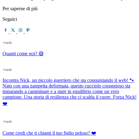
Per saperne di più
Seguici
Quanti come noi? 😅
Incontra Nick, un piccolo guerriero che sta conquistando il web! 🐾
Nato con una zampetta deformata, questo cucciolo coraggioso sta
imparando a camminare e a stare in equilibrio come un vero
campione. Una storia di resilienza che ci scalda il cuore. Forza Nick!
❤️
Come credi che ti chiami il tuo figlio peloso? ❤️