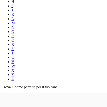
H
I
J
K
L
M
N
O
P
Q
R
S
T
U
V
W
X
Y
Z
Trova il nome perfetto per il tuo cane