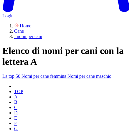
Login
Home
Cane
I nomi per cani
Elenco di nomi per cani con la
lettera A
La top 50
Nomi per cane femmina
Nomi per cane maschio
TOP
A
B
C
D
E
F
G