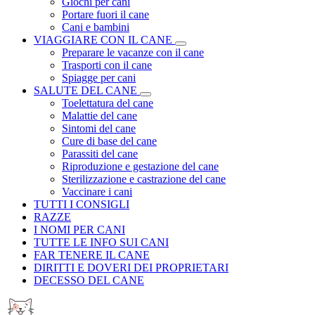
Giochi per cani
Portare fuori il cane
Cani e bambini
VIAGGIARE CON IL CANE
Preparare le vacanze con il cane
Trasporti con il cane
Spiagge per cani
SALUTE DEL CANE
Toelettatura del cane
Malattie del cane
Sintomi del cane
Cure di base del cane
Parassiti del cane
Riproduzione e gestazione del cane
Sterilizzazione e castrazione del cane
Vaccinare i cani
TUTTI I CONSIGLI
RAZZE
I NOMI PER CANI
TUTTE LE INFO SUI CANI
FAR TENERE IL CANE
DIRITTI E DOVERI DEI PROPRIETARI
DECESSO DEL CANE