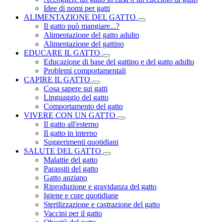
Idee di nomi per gatti
ALIMENTAZIONE DEL GATTO
Il gatto può mangiare...?
Alimentazione del gatto adulto
Alimentazione del gattino
EDUCARE IL GATTO
Educazione di base del gattino e del gatto adulto
Problemi comportamentali
CAPIRE IL GATTO
Cosa sapere sui gatti
Linguaggio del gatto
Comportamento del gatto
VIVERE CON UN GATTO
Il gatto all'esterno
Il gatto in interno
Suggerimenti quotidiani
SALUTE DEL GATTO
Malattie del gatto
Parassiti del gatto
Gatto anziano
Riproduzione e gravidanza del gatto
Igiene e cure quotidiane
Sterilizzazione e castrazione del gatto
Vaccini per il gatto