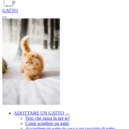
GATTO
ADOTTARE UN GATTO
Test: che razza fa per te?
Come scegliere un gatto
Accogliere un gatto in casa o un cucciolo di gatto