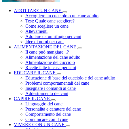
ADOTTARE UN CANE
Accogliere un cucciolo o un cane adulto
Test: Quale cane scegliere?
Come scegliere un cane
Allevamenti
Adottare da un rifugio per cani
Idee di nomi per cani
ALIMENTAZIONE DEL CANE
Il cane può mangiare...?
Alimentazione del cane adulto
Alimentazione del cucciolo
Ricette fatte in casa per cani
EDUCARE IL CANE
Educazione di base del cucciolo e del cane adulto
Problemi comportamentali del cane
Insegnare i comandi al cane
Addestramento dei cani
CAPIRE IL CANE
Linguaggio del cane
Personalità e carattere del cane
Comportamento del cane
Comunicare con il cane
VIVERE CON UN CANE