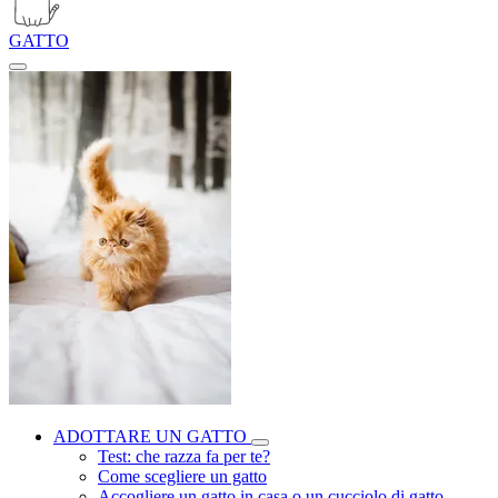
GATTO
ADOTTARE UN GATTO
Test: che razza fa per te?
Come scegliere un gatto
Accogliere un gatto in casa o un cucciolo di gatto