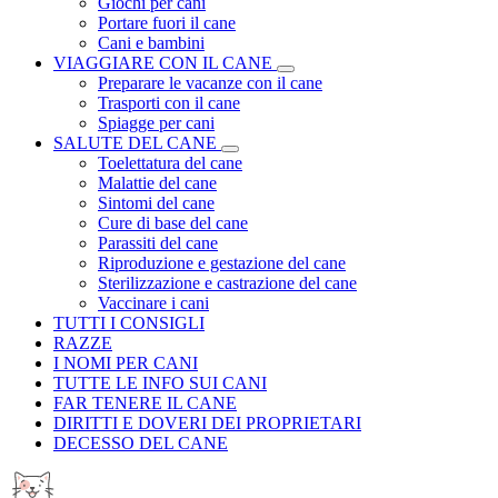
Giochi per cani
Portare fuori il cane
Cani e bambini
VIAGGIARE CON IL CANE
Preparare le vacanze con il cane
Trasporti con il cane
Spiagge per cani
SALUTE DEL CANE
Toelettatura del cane
Malattie del cane
Sintomi del cane
Cure di base del cane
Parassiti del cane
Riproduzione e gestazione del cane
Sterilizzazione e castrazione del cane
Vaccinare i cani
TUTTI I CONSIGLI
RAZZE
I NOMI PER CANI
TUTTE LE INFO SUI CANI
FAR TENERE IL CANE
DIRITTI E DOVERI DEI PROPRIETARI
DECESSO DEL CANE