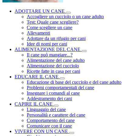
ADOTTARE UN CANE
Accogliere un cucciolo o un cane adulto
Test: Quale cane scegliere?
Come scegliere un cane
Allevamenti
Adottare da un rifugio per cani
Idee di nomi per cani
ALIMENTAZIONE DEL CANE
Il cane può mangiare...?
Alimentazione del cane adulto
Alimentazione del cucciolo
Ricette fatte in casa per cani
EDUCARE IL CANE
Educazione di base del cucciolo e del cane adulto
Problemi comportamentali del cane
Insegnare i comandi al cane
Addestramento dei cani
CAPIRE IL CANE
Linguaggio del cane
Personalità e carattere del cane
Comportamento del cane
Comunicare con il cane
VIVERE CON UN CANE