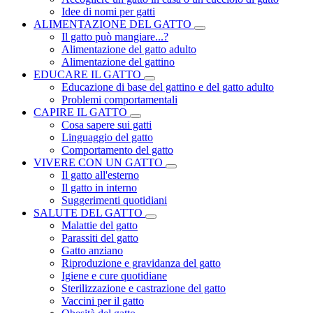
Idee di nomi per gatti
ALIMENTAZIONE DEL GATTO
Il gatto può mangiare...?
Alimentazione del gatto adulto
Alimentazione del gattino
EDUCARE IL GATTO
Educazione di base del gattino e del gatto adulto
Problemi comportamentali
CAPIRE IL GATTO
Cosa sapere sui gatti
Linguaggio del gatto
Comportamento del gatto
VIVERE CON UN GATTO
Il gatto all'esterno
Il gatto in interno
Suggerimenti quotidiani
SALUTE DEL GATTO
Malattie del gatto
Parassiti del gatto
Gatto anziano
Riproduzione e gravidanza del gatto
Igiene e cure quotidiane
Sterilizzazione e castrazione del gatto
Vaccini per il gatto