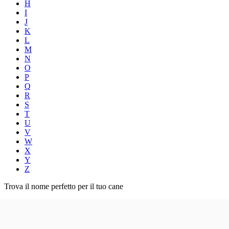
H
I
J
K
L
M
N
O
P
Q
R
S
T
U
V
W
X
Y
Z
Trova il nome perfetto per il tuo cane