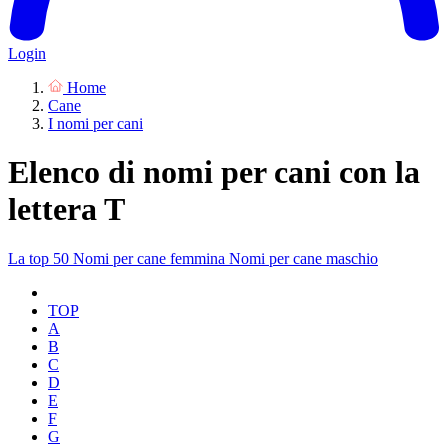
Login
Home
Cane
I nomi per cani
Elenco di nomi per cani con la
lettera T
La top 50
Nomi per cane femmina
Nomi per cane maschio
TOP
A
B
C
D
E
F
G