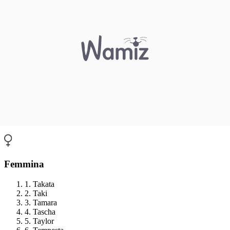
Femmina
1. Takata
2. Taki
3. Tamara
4. Tascha
5. Taylor