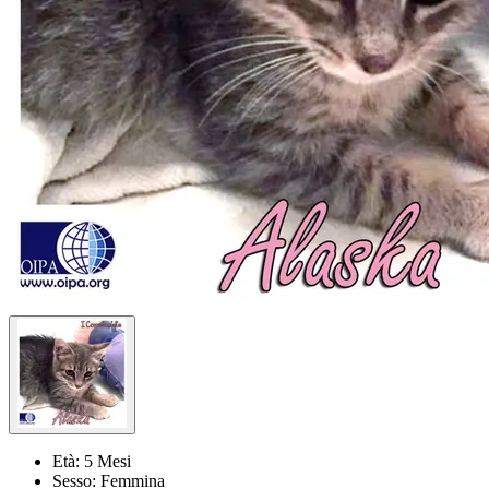
Età:
5 Mesi
Sesso:
Femmina