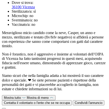
Dove si trova:
36100 Vicenza
Sterilizzato/a:
sì
Microchip:
no
Sverminato/a:
no
Vaccinato/a:
no
Meraviglioso micio candido come la neve, Casper, un anno e
mezzo, sterilizzato e testato (fiv/felv negativo) si affiderà a persone
con esperienza che sanno come comportarsi con gatti dal carattere
timido.
Non è forastico, non è aggressivo e insieme ai volontari dell’OIPA
di Vicenza ha fatto tantissimi progressi in questi mesi, acquisendo
fiducia nell'essere umano, dimostrando di apprezzare gioco, carezze
e grattini.
Siamo sicuri che nella famiglia adatta a lui mostrerà il suo carattere
dolce e speciale. ❤ Se siete persone pazienti e rispettose della
personalità dei gatti e vi piacerebbe accoglierlo in famiglia, non
esitate e chiedete informazioni su di lui.
Mostra tutto
Mostra di meno
Contatta il volontario o l'ente che se ne occupa
Condividi l'annuncio