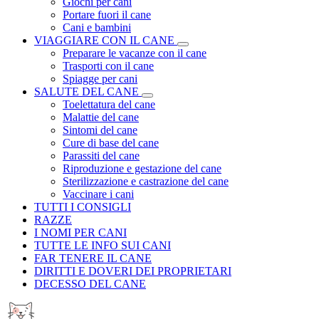
Giochi per cani
Portare fuori il cane
Cani e bambini
VIAGGIARE CON IL CANE
Preparare le vacanze con il cane
Trasporti con il cane
Spiagge per cani
SALUTE DEL CANE
Toelettatura del cane
Malattie del cane
Sintomi del cane
Cure di base del cane
Parassiti del cane
Riproduzione e gestazione del cane
Sterilizzazione e castrazione del cane
Vaccinare i cani
TUTTI I CONSIGLI
RAZZE
I NOMI PER CANI
TUTTE LE INFO SUI CANI
FAR TENERE IL CANE
DIRITTI E DOVERI DEI PROPRIETARI
DECESSO DEL CANE