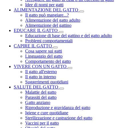
Idee di nomi per gatti
ALIMENTAZIONE DEL GATTO
Il gatto può mangiare...?
Alimentazione del gatto adulto
Alimentazione del gattino
EDUCARE IL GATTO
Educazione di base del gattino e del gatto adulto
Problemi comportamentali
CAPIRE IL GATTO
Cosa sapere sui gatti
Linguaggio del gatto
Comportamento del gatto
VIVERE CON UN GATTO
Il gatto all'esterno
Il gatto in interno
Suggerimenti quotidiani
SALUTE DEL GATTO
Malattie del gatto
Parassiti del gatto
Gatto anziano
Riproduzione e gravidanza del gatto
Igiene e cure quotidiane
Sterilizzazione e castrazione del gatto
Vaccini per il gatto