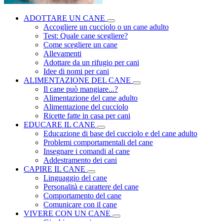
ADOTTARE UN CANE
Accogliere un cucciolo o un cane adulto
Test: Quale cane scegliere?
Come scegliere un cane
Allevamenti
Adottare da un rifugio per cani
Idee di nomi per cani
ALIMENTAZIONE DEL CANE
Il cane può mangiare...?
Alimentazione del cane adulto
Alimentazione del cucciolo
Ricette fatte in casa per cani
EDUCARE IL CANE
Educazione di base del cucciolo e del cane adulto
Problemi comportamentali del cane
Insegnare i comandi al cane
Addestramento dei cani
CAPIRE IL CANE
Linguaggio del cane
Personalità e carattere del cane
Comportamento del cane
Comunicare con il cane
VIVERE CON UN CANE