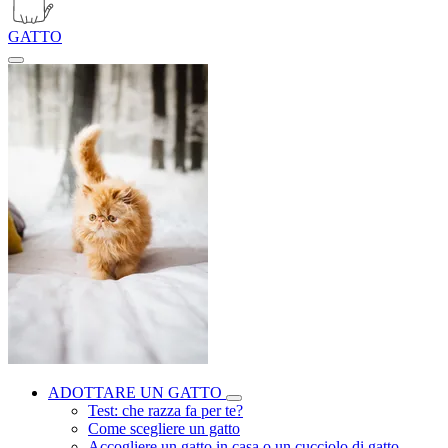
GATTO
ADOTTARE UN GATTO
Test: che razza fa per te?
Come scegliere un gatto
Accogliere un gatto in casa o un cucciolo di gatto