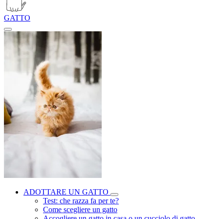
GATTO
ADOTTARE UN GATTO
Test: che razza fa per te?
Come scegliere un gatto
Accogliere un gatto in casa o un cucciolo di gatto