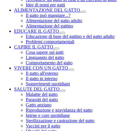
Idee di nomi per gatti
ALIMENTAZIONE DEL GATTO
Il gatto può mangiare...?
Alimentazione del gatto adulto
Alimentazione del gattino
EDUCARE IL GATTO
Educazione di base del gattino e del gatto adulto
Problemi comportamentali
CAPIRE IL GATTO
Cosa sapere sui gatti
Linguaggio del gatto
Comportamento del gatto
VIVERE CON UN GATTO
Il gatto all'esterno
Il gatto in interno
Suggerimenti quotidiani
SALUTE DEL GATTO
Malattie del gatto
Parassiti del gatto
Gatto anziano
Riproduzione e gravidanza del gatto
Igiene e cure quotidiane
Sterilizzazione e castrazione del gatto
Vaccini per il gatto