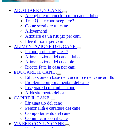
ADOTTARE UN CANE
Accogliere un cucciolo o un cane adulto
Test: Quale cane scegliere?
Come scegliere un cane
Allevamenti
Adottare da un rifugio per cani
Idee di nomi per cani
ALIMENTAZIONE DEL CANE
Il cane può mangiare...?
Alimentazione del cane adulto
Alimentazione del cucciolo
Ricette fatte in casa per cani
EDUCARE IL CANE
Educazione di base del cucciolo e del cane adulto
Problemi comportamentali del cane
Insegnare i comandi al cane
Addestramento dei cani
CAPIRE IL CANE
Linguaggio del cane
Personalità e carattere del cane
Comportamento del cane
Comunicare con il cane
VIVERE CON UN CANE