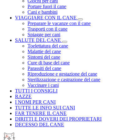
Giochi per cani
Portare fuori il cane
Cani e bambini
VIAGGIARE CON IL CANE
Preparare le vacanze con il cane
Trasporti con il cane
Spiagge per cani
SALUTE DEL CANE
Toelettatura del cane
Malattie del cane
Sintomi del cane
Cure di base del cane
Parassiti del cane
Riproduzione e gestazione del cane
Sterilizzazione e castrazione del cane
Vaccinare i cani
TUTTI I CONSIGLI
RAZZE
I NOMI PER CANI
TUTTE LE INFO SUI CANI
FAR TENERE IL CANE
DIRITTI E DOVERI DEI PROPRIETARI
DECESSO DEL CANE