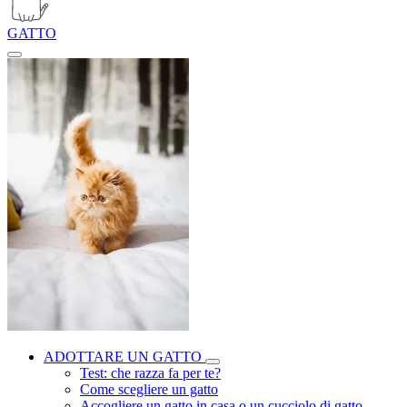
GATTO
ADOTTARE UN GATTO
Test: che razza fa per te?
Come scegliere un gatto
Accogliere un gatto in casa o un cucciolo di gatto