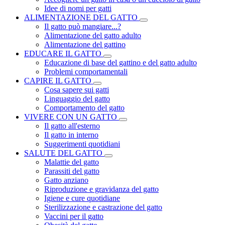
Idee di nomi per gatti
ALIMENTAZIONE DEL GATTO
Il gatto può mangiare...?
Alimentazione del gatto adulto
Alimentazione del gattino
EDUCARE IL GATTO
Educazione di base del gattino e del gatto adulto
Problemi comportamentali
CAPIRE IL GATTO
Cosa sapere sui gatti
Linguaggio del gatto
Comportamento del gatto
VIVERE CON UN GATTO
Il gatto all'esterno
Il gatto in interno
Suggerimenti quotidiani
SALUTE DEL GATTO
Malattie del gatto
Parassiti del gatto
Gatto anziano
Riproduzione e gravidanza del gatto
Igiene e cure quotidiane
Sterilizzazione e castrazione del gatto
Vaccini per il gatto