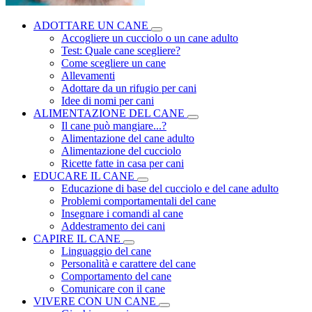
ADOTTARE UN CANE
Accogliere un cucciolo o un cane adulto
Test: Quale cane scegliere?
Come scegliere un cane
Allevamenti
Adottare da un rifugio per cani
Idee di nomi per cani
ALIMENTAZIONE DEL CANE
Il cane può mangiare...?
Alimentazione del cane adulto
Alimentazione del cucciolo
Ricette fatte in casa per cani
EDUCARE IL CANE
Educazione di base del cucciolo e del cane adulto
Problemi comportamentali del cane
Insegnare i comandi al cane
Addestramento dei cani
CAPIRE IL CANE
Linguaggio del cane
Personalità e carattere del cane
Comportamento del cane
Comunicare con il cane
VIVERE CON UN CANE