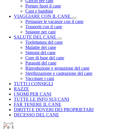
Giochi per cani
Portare fuori il cane
Cani e bambini
VIAGGIARE CON IL CANE
Preparare le vacanze con il cane
Trasporti con il cane
Spiagge per cani
SALUTE DEL CANE
Toelettatura del cane
Malattie del cane
Sintomi del cane
Cure di base del cane
Parassiti del cane
Riproduzione e gestazione del cane
Sterilizzazione e castrazione del cane
Vaccinare i cani
TUTTI I CONSIGLI
RAZZE
I NOMI PER CANI
TUTTE LE INFO SUI CANI
FAR TENERE IL CANE
DIRITTI E DOVERI DEI PROPRIETARI
DECESSO DEL CANE