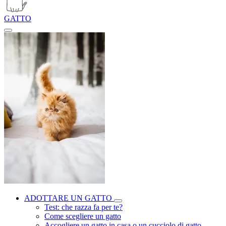
GATTO
ADOTTARE UN GATTO
Test: che razza fa per te?
Come scegliere un gatto
Accogliere un gatto in casa o un cucciolo di gatto