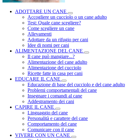
ADOTTARE UN CANE
Accogliere un cucciolo o un cane adulto
Test: Quale cane scegliere?
Come scegliere un cane
Allevamenti
Adottare da un rifugio per cani
Idee di nomi per cani
ALIMENTAZIONE DEL CANE
Il cane può mangiare...?
Alimentazione del cane adulto
Alimentazione del cucciolo
Ricette fatte in casa per cani
EDUCARE IL CANE
Educazione di base del cucciolo e del cane adulto
Problemi comportamentali del cane
Insegnare i comandi al cane
Addestramento dei cani
CAPIRE IL CANE
Linguaggio del cane
Personalità e carattere del cane
Comportamento del cane
Comunicare con il cane
VIVERE CON UN CANE