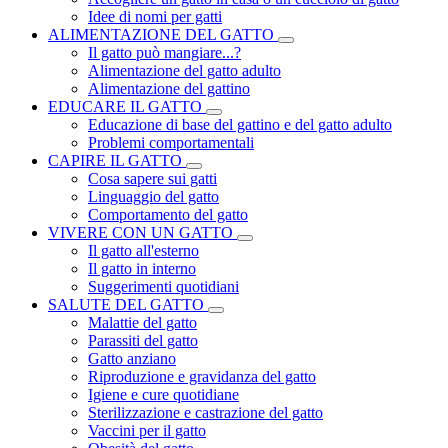
Idee di nomi per gatti
ALIMENTAZIONE DEL GATTO
Il gatto può mangiare...?
Alimentazione del gatto adulto
Alimentazione del gattino
EDUCARE IL GATTO
Educazione di base del gattino e del gatto adulto
Problemi comportamentali
CAPIRE IL GATTO
Cosa sapere sui gatti
Linguaggio del gatto
Comportamento del gatto
VIVERE CON UN GATTO
Il gatto all'esterno
Il gatto in interno
Suggerimenti quotidiani
SALUTE DEL GATTO
Malattie del gatto
Parassiti del gatto
Gatto anziano
Riproduzione e gravidanza del gatto
Igiene e cure quotidiane
Sterilizzazione e castrazione del gatto
Vaccini per il gatto