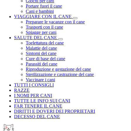
Giochi per cani
Portare fuori il cane
Cani e bambini
VIAGGIARE CON IL CANE
Preparare le vacanze con il cane
Trasporti con il cane
Spiagge per cani
SALUTE DEL CANE
Toelettatura del cane
Malattie del cane
Sintomi del cane
Cure di base del cane
Parassiti del cane
Riproduzione e gestazione del cane
Sterilizzazione e castrazione del cane
Vaccinare i cani
TUTTI I CONSIGLI
RAZZE
I NOMI PER CANI
TUTTE LE INFO SUI CANI
FAR TENERE IL CANE
DIRITTI E DOVERI DEI PROPRIETARI
DECESSO DEL CANE