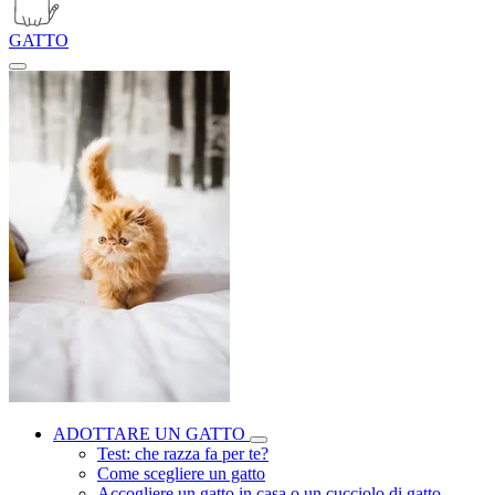
GATTO
ADOTTARE UN GATTO
Test: che razza fa per te?
Come scegliere un gatto
Accogliere un gatto in casa o un cucciolo di gatto