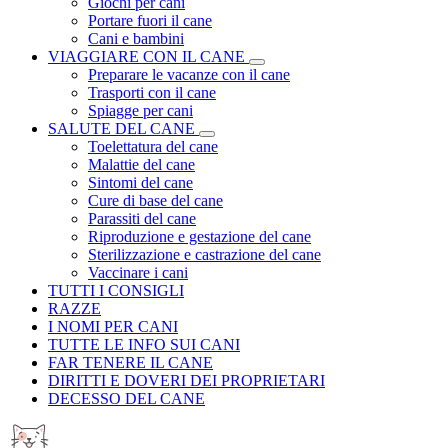
Giochi per cani
Portare fuori il cane
Cani e bambini
VIAGGIARE CON IL CANE
Preparare le vacanze con il cane
Trasporti con il cane
Spiagge per cani
SALUTE DEL CANE
Toelettatura del cane
Malattie del cane
Sintomi del cane
Cure di base del cane
Parassiti del cane
Riproduzione e gestazione del cane
Sterilizzazione e castrazione del cane
Vaccinare i cani
TUTTI I CONSIGLI
RAZZE
I NOMI PER CANI
TUTTE LE INFO SUI CANI
FAR TENERE IL CANE
DIRITTI E DOVERI DEI PROPRIETARI
DECESSO DEL CANE