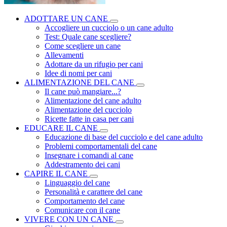
ADOTTARE UN CANE
Accogliere un cucciolo o un cane adulto
Test: Quale cane scegliere?
Come scegliere un cane
Allevamenti
Adottare da un rifugio per cani
Idee di nomi per cani
ALIMENTAZIONE DEL CANE
Il cane può mangiare...?
Alimentazione del cane adulto
Alimentazione del cucciolo
Ricette fatte in casa per cani
EDUCARE IL CANE
Educazione di base del cucciolo e del cane adulto
Problemi comportamentali del cane
Insegnare i comandi al cane
Addestramento dei cani
CAPIRE IL CANE
Linguaggio del cane
Personalità e carattere del cane
Comportamento del cane
Comunicare con il cane
VIVERE CON UN CANE