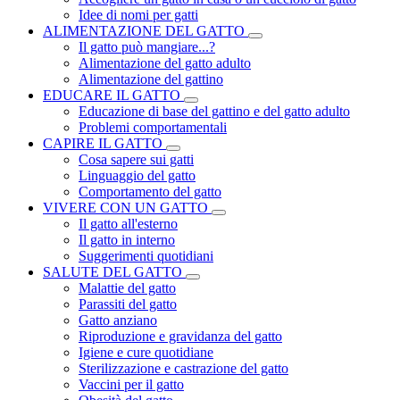
Idee di nomi per gatti
ALIMENTAZIONE DEL GATTO
Il gatto può mangiare...?
Alimentazione del gatto adulto
Alimentazione del gattino
EDUCARE IL GATTO
Educazione di base del gattino e del gatto adulto
Problemi comportamentali
CAPIRE IL GATTO
Cosa sapere sui gatti
Linguaggio del gatto
Comportamento del gatto
VIVERE CON UN GATTO
Il gatto all'esterno
Il gatto in interno
Suggerimenti quotidiani
SALUTE DEL GATTO
Malattie del gatto
Parassiti del gatto
Gatto anziano
Riproduzione e gravidanza del gatto
Igiene e cure quotidiane
Sterilizzazione e castrazione del gatto
Vaccini per il gatto