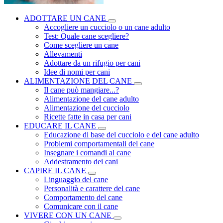
ADOTTARE UN CANE
Accogliere un cucciolo o un cane adulto
Test: Quale cane scegliere?
Come scegliere un cane
Allevamenti
Adottare da un rifugio per cani
Idee di nomi per cani
ALIMENTAZIONE DEL CANE
Il cane può mangiare...?
Alimentazione del cane adulto
Alimentazione del cucciolo
Ricette fatte in casa per cani
EDUCARE IL CANE
Educazione di base del cucciolo e del cane adulto
Problemi comportamentali del cane
Insegnare i comandi al cane
Addestramento dei cani
CAPIRE IL CANE
Linguaggio del cane
Personalità e carattere del cane
Comportamento del cane
Comunicare con il cane
VIVERE CON UN CANE