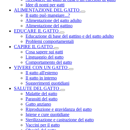
Idee di nomi per gatti
ALIMENTAZIONE DEL GATTO
Il gatto può mangiare...?
Alimentazione del gatto adulto
Alimentazione del gattino
EDUCARE IL GATTO
Educazione di base del gattino e del gatto adulto
Problemi comportamentali
CAPIRE IL GATTO
Cosa sapere sui gatti
Linguaggio del gatto
Comportamento del gatto
VIVERE CON UN GATTO
Il gatto all'esterno
Il gatto in interno
Suggerimenti quotidiani
SALUTE DEL GATTO
Malattie del gatto
Parassiti del gatto
Gatto anziano
Riproduzione e gravidanza del gatto
Igiene e cure quotidiane
Sterilizzazione e castrazione del gatto
Vaccini per il gatto