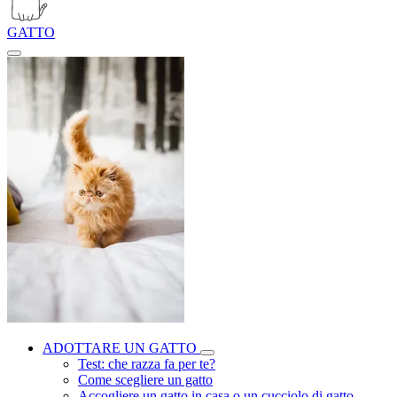
GATTO
ADOTTARE UN GATTO
Test: che razza fa per te?
Come scegliere un gatto
Accogliere un gatto in casa o un cucciolo di gatto