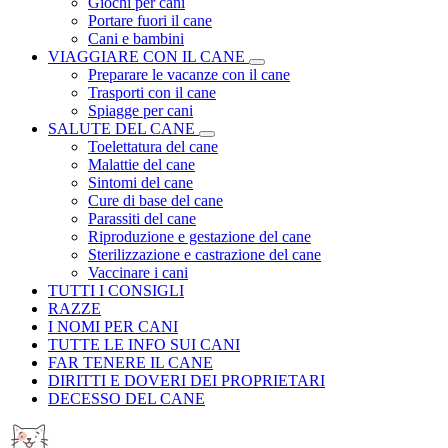
Giochi per cani
Portare fuori il cane
Cani e bambini
VIAGGIARE CON IL CANE
Preparare le vacanze con il cane
Trasporti con il cane
Spiagge per cani
SALUTE DEL CANE
Toelettatura del cane
Malattie del cane
Sintomi del cane
Cure di base del cane
Parassiti del cane
Riproduzione e gestazione del cane
Sterilizzazione e castrazione del cane
Vaccinare i cani
TUTTI I CONSIGLI
RAZZE
I NOMI PER CANI
TUTTE LE INFO SUI CANI
FAR TENERE IL CANE
DIRITTI E DOVERI DEI PROPRIETARI
DECESSO DEL CANE