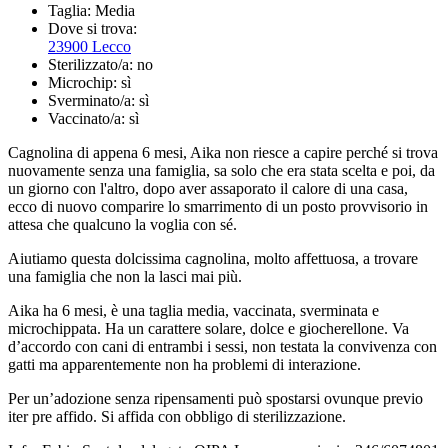
Taglia:
Media
Dove si trova:
23900 Lecco
Sterilizzato/a:
no
Microchip:
sì
Sverminato/a:
sì
Vaccinato/a:
sì
Cagnolina di appena 6 mesi, Aika non riesce a capire perché si trova
nuovamente senza una famiglia, sa solo che era stata scelta e poi, da
un giorno con l'altro, dopo aver assaporato il calore di una casa,
ecco di nuovo comparire lo smarrimento di un posto provvisorio in
attesa che qualcuno la voglia con sé.
Aiutiamo questa dolcissima cagnolina, molto affettuosa, a trovare
una famiglia che non la lasci mai più.
Aika ha 6 mesi, è una taglia media, vaccinata, sverminata e
microchippata. Ha un carattere solare, dolce e giocherellone. Va
d’accordo con cani di entrambi i sessi, non testata la convivenza con
gatti ma apparentemente non ha problemi di interazione.
Per un’adozione senza ripensamenti può spostarsi ovunque previo
iter pre affido. Si affida con obbligo di sterilizzazione.