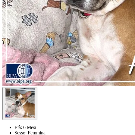
Età:
6 Mesi
Sesso:
Femmina