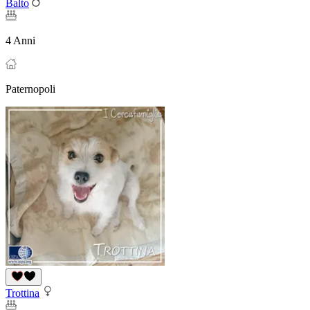
Balto
4 Anni
Paternopoli
Trottina