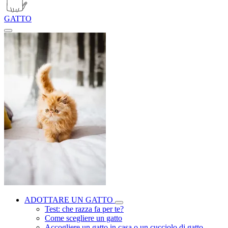
GATTO
ADOTTARE UN GATTO
Test: che razza fa per te?
Come scegliere un gatto
Accogliere un gatto in casa o un cucciolo di gatto