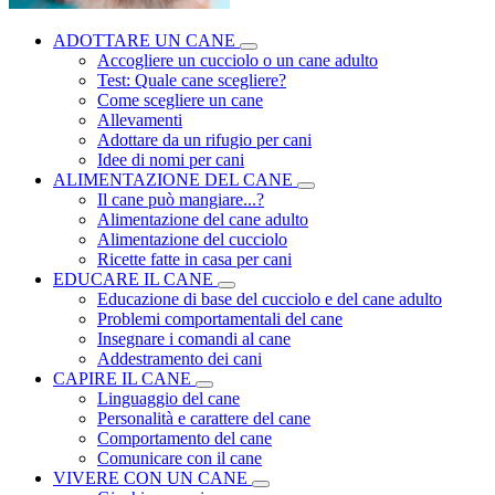
ADOTTARE UN CANE
Accogliere un cucciolo o un cane adulto
Test: Quale cane scegliere?
Come scegliere un cane
Allevamenti
Adottare da un rifugio per cani
Idee di nomi per cani
ALIMENTAZIONE DEL CANE
Il cane può mangiare...?
Alimentazione del cane adulto
Alimentazione del cucciolo
Ricette fatte in casa per cani
EDUCARE IL CANE
Educazione di base del cucciolo e del cane adulto
Problemi comportamentali del cane
Insegnare i comandi al cane
Addestramento dei cani
CAPIRE IL CANE
Linguaggio del cane
Personalità e carattere del cane
Comportamento del cane
Comunicare con il cane
VIVERE CON UN CANE