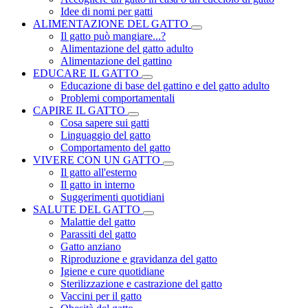
Idee di nomi per gatti
ALIMENTAZIONE DEL GATTO
Il gatto può mangiare...?
Alimentazione del gatto adulto
Alimentazione del gattino
EDUCARE IL GATTO
Educazione di base del gattino e del gatto adulto
Problemi comportamentali
CAPIRE IL GATTO
Cosa sapere sui gatti
Linguaggio del gatto
Comportamento del gatto
VIVERE CON UN GATTO
Il gatto all'esterno
Il gatto in interno
Suggerimenti quotidiani
SALUTE DEL GATTO
Malattie del gatto
Parassiti del gatto
Gatto anziano
Riproduzione e gravidanza del gatto
Igiene e cure quotidiane
Sterilizzazione e castrazione del gatto
Vaccini per il gatto