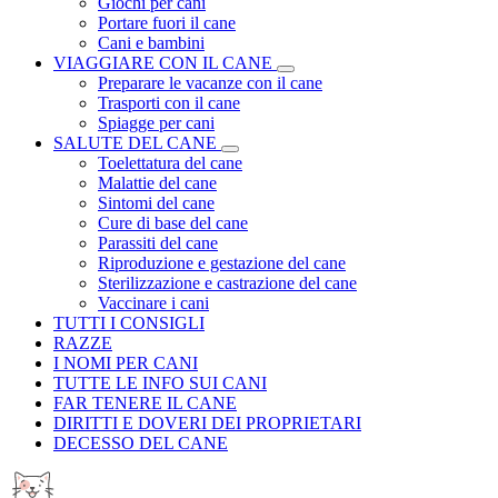
Giochi per cani
Portare fuori il cane
Cani e bambini
VIAGGIARE CON IL CANE
Preparare le vacanze con il cane
Trasporti con il cane
Spiagge per cani
SALUTE DEL CANE
Toelettatura del cane
Malattie del cane
Sintomi del cane
Cure di base del cane
Parassiti del cane
Riproduzione e gestazione del cane
Sterilizzazione e castrazione del cane
Vaccinare i cani
TUTTI I CONSIGLI
RAZZE
I NOMI PER CANI
TUTTE LE INFO SUI CANI
FAR TENERE IL CANE
DIRITTI E DOVERI DEI PROPRIETARI
DECESSO DEL CANE