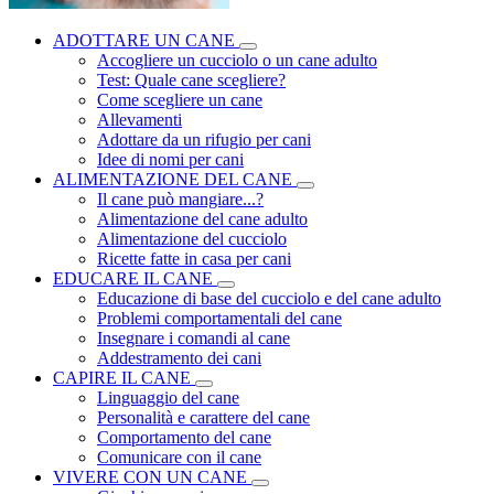
ADOTTARE UN CANE
Accogliere un cucciolo o un cane adulto
Test: Quale cane scegliere?
Come scegliere un cane
Allevamenti
Adottare da un rifugio per cani
Idee di nomi per cani
ALIMENTAZIONE DEL CANE
Il cane può mangiare...?
Alimentazione del cane adulto
Alimentazione del cucciolo
Ricette fatte in casa per cani
EDUCARE IL CANE
Educazione di base del cucciolo e del cane adulto
Problemi comportamentali del cane
Insegnare i comandi al cane
Addestramento dei cani
CAPIRE IL CANE
Linguaggio del cane
Personalità e carattere del cane
Comportamento del cane
Comunicare con il cane
VIVERE CON UN CANE