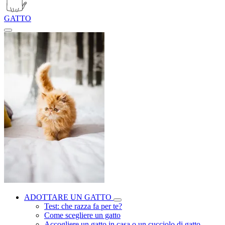
GATTO
ADOTTARE UN GATTO
Test: che razza fa per te?
Come scegliere un gatto
Accogliere un gatto in casa o un cucciolo di gatto