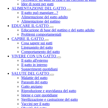
Idee di nomi per gatti
ALIMENTAZIONE DEL GATTO
Il gatto può mangiare...?
Alimentazione del gatto adulto
Alimentazione del gattino
EDUCARE IL GATTO
Educazione di base del gattino e del gatto adulto
Problemi comportamentali
CAPIRE IL GATTO
Cosa sapere sui gatti
Linguaggio del gatto
Comportamento del gatto
VIVERE CON UN GATTO
Il gatto all'esterno
Il gatto in interno
Suggerimenti quotidiani
SALUTE DEL GATTO
Malattie del gatto
Parassiti del gatto
Gatto anziano
Riproduzione e gravidanza del gatto
Igiene e cure quotidiane
Sterilizzazione e castrazione del gatto
Vaccini per il gatto