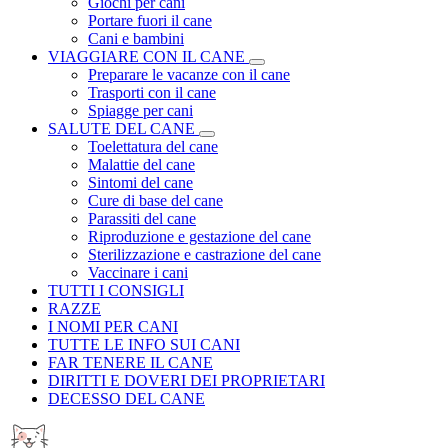
Giochi per cani
Portare fuori il cane
Cani e bambini
VIAGGIARE CON IL CANE
Preparare le vacanze con il cane
Trasporti con il cane
Spiagge per cani
SALUTE DEL CANE
Toelettatura del cane
Malattie del cane
Sintomi del cane
Cure di base del cane
Parassiti del cane
Riproduzione e gestazione del cane
Sterilizzazione e castrazione del cane
Vaccinare i cani
TUTTI I CONSIGLI
RAZZE
I NOMI PER CANI
TUTTE LE INFO SUI CANI
FAR TENERE IL CANE
DIRITTI E DOVERI DEI PROPRIETARI
DECESSO DEL CANE