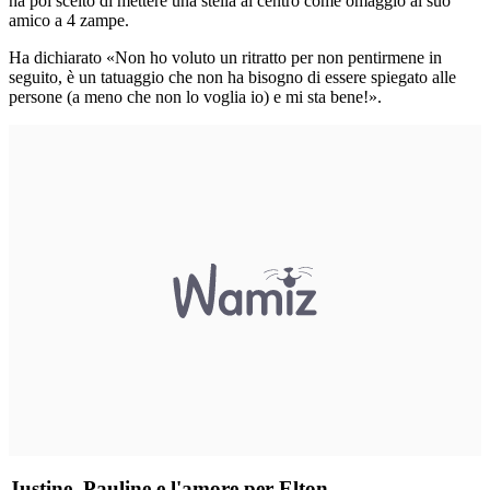
ha poi scelto di mettere una stella al centro come omaggio al suo
amico a 4 zampe.
Ha dichiarato «Non ho voluto un ritratto per non pentirmene in
seguito, è un tatuaggio che non ha bisogno di essere spiegato alle
persone (a meno che non lo voglia io) e mi sta bene!».
Justine, Pauline e l'amore per Elton