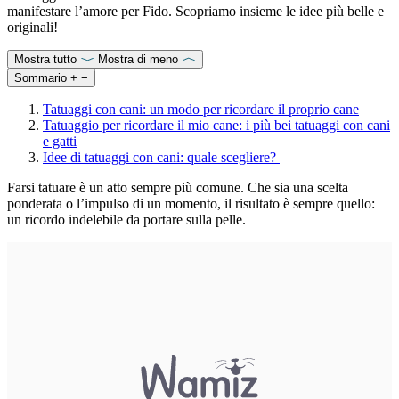
manifestare l’amore per Fido. Scopriamo insieme le idee più belle e
originali!
Mostra tutto
Mostra di meno
Sommario
+
−
Tatuaggi con cani: un modo per ricordare il proprio cane
Tatuaggio per ricordare il mio cane: i più bei tatuaggi con cani
e gatti
Idee di tatuaggi con cani: quale scegliere?
Farsi tatuare è un atto sempre più comune. Che sia una scelta
ponderata o l’impulso di un momento, il risultato è sempre quello:
un ricordo indelebile da portare sulla pelle.