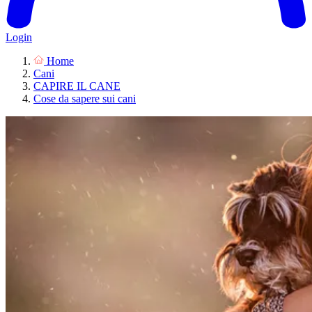
Login
Home
Cani
CAPIRE IL CANE
Cose da sapere sui cani