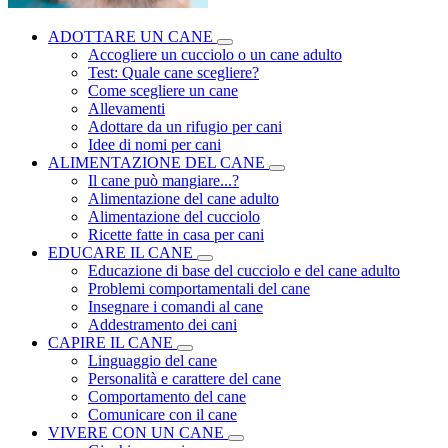
ADOTTARE UN CANE
Accogliere un cucciolo o un cane adulto
Test: Quale cane scegliere?
Come scegliere un cane
Allevamenti
Adottare da un rifugio per cani
Idee di nomi per cani
ALIMENTAZIONE DEL CANE
Il cane può mangiare...?
Alimentazione del cane adulto
Alimentazione del cucciolo
Ricette fatte in casa per cani
EDUCARE IL CANE
Educazione di base del cucciolo e del cane adulto
Problemi comportamentali del cane
Insegnare i comandi al cane
Addestramento dei cani
CAPIRE IL CANE
Linguaggio del cane
Personalità e carattere del cane
Comportamento del cane
Comunicare con il cane
VIVERE CON UN CANE