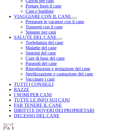
Giochi per cani
Portare fuori il cane
Cani e bambini
VIAGGIARE CON IL CANE
Preparare le vacanze con il cane
Trasporti con il cane
Spiagge per cani
SALUTE DEL CANE
Toelettatura del cane
Malattie del cane
Sintomi del cane
Cure di base del cane
Parassiti del cane
Riproduzione e gestazione del cane
Sterilizzazione e castrazione del cane
Vaccinare i cani
TUTTI I CONSIGLI
RAZZE
I NOMI PER CANI
TUTTE LE INFO SUI CANI
FAR TENERE IL CANE
DIRITTI E DOVERI DEI PROPRIETARI
DECESSO DEL CANE