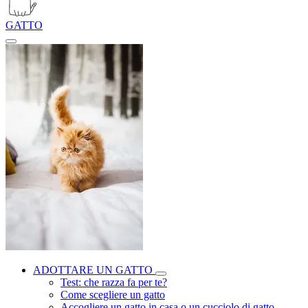
GATTO
ADOTTARE UN GATTO
Test: che razza fa per te?
Come scegliere un gatto
Accogliere un gatto in casa o un cucciolo di gatto