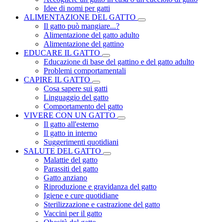
Idee di nomi per gatti
ALIMENTAZIONE DEL GATTO
Il gatto può mangiare...?
Alimentazione del gatto adulto
Alimentazione del gattino
EDUCARE IL GATTO
Educazione di base del gattino e del gatto adulto
Problemi comportamentali
CAPIRE IL GATTO
Cosa sapere sui gatti
Linguaggio del gatto
Comportamento del gatto
VIVERE CON UN GATTO
Il gatto all'esterno
Il gatto in interno
Suggerimenti quotidiani
SALUTE DEL GATTO
Malattie del gatto
Parassiti del gatto
Gatto anziano
Riproduzione e gravidanza del gatto
Igiene e cure quotidiane
Sterilizzazione e castrazione del gatto
Vaccini per il gatto