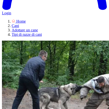
Login
Home
Cani
Adottare un cane
Tipi di razze di cani