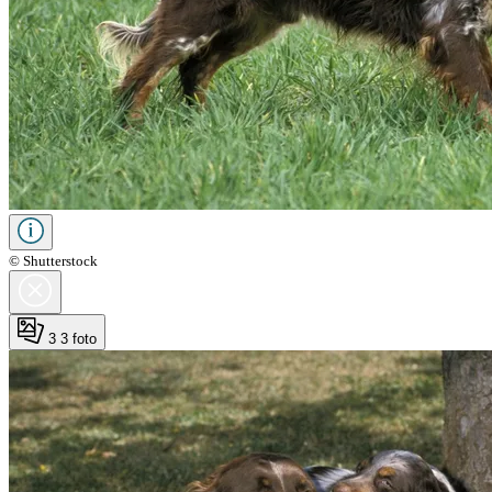
© Shutterstock
3
3 foto