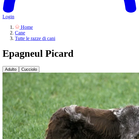
Login
Home
Cane
Tutte le razze di cani
Epagneul Picard
Adulto
Cucciolo