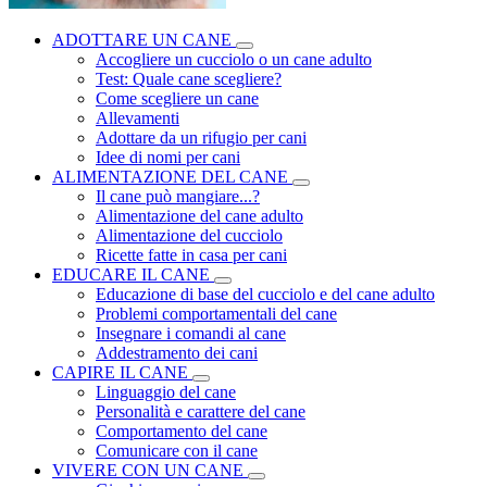
ADOTTARE UN CANE
Accogliere un cucciolo o un cane adulto
Test: Quale cane scegliere?
Come scegliere un cane
Allevamenti
Adottare da un rifugio per cani
Idee di nomi per cani
ALIMENTAZIONE DEL CANE
Il cane può mangiare...?
Alimentazione del cane adulto
Alimentazione del cucciolo
Ricette fatte in casa per cani
EDUCARE IL CANE
Educazione di base del cucciolo e del cane adulto
Problemi comportamentali del cane
Insegnare i comandi al cane
Addestramento dei cani
CAPIRE IL CANE
Linguaggio del cane
Personalità e carattere del cane
Comportamento del cane
Comunicare con il cane
VIVERE CON UN CANE