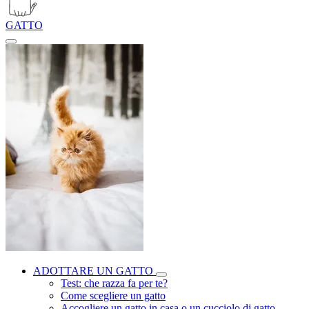
GATTO
ADOTTARE UN GATTO
Test: che razza fa per te?
Come scegliere un gatto
Accogliere un gatto in casa o un cucciolo di gatto