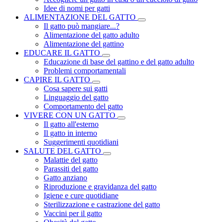
Idee di nomi per gatti
ALIMENTAZIONE DEL GATTO
Il gatto può mangiare...?
Alimentazione del gatto adulto
Alimentazione del gattino
EDUCARE IL GATTO
Educazione di base del gattino e del gatto adulto
Problemi comportamentali
CAPIRE IL GATTO
Cosa sapere sui gatti
Linguaggio del gatto
Comportamento del gatto
VIVERE CON UN GATTO
Il gatto all'esterno
Il gatto in interno
Suggerimenti quotidiani
SALUTE DEL GATTO
Malattie del gatto
Parassiti del gatto
Gatto anziano
Riproduzione e gravidanza del gatto
Igiene e cure quotidiane
Sterilizzazione e castrazione del gatto
Vaccini per il gatto