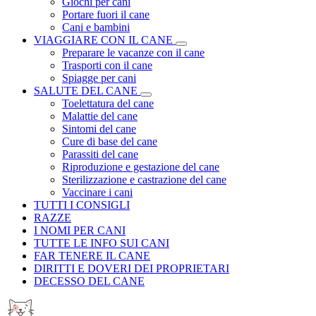
Giochi per cani
Portare fuori il cane
Cani e bambini
VIAGGIARE CON IL CANE
Preparare le vacanze con il cane
Trasporti con il cane
Spiagge per cani
SALUTE DEL CANE
Toelettatura del cane
Malattie del cane
Sintomi del cane
Cure di base del cane
Parassiti del cane
Riproduzione e gestazione del cane
Sterilizzazione e castrazione del cane
Vaccinare i cani
TUTTI I CONSIGLI
RAZZE
I NOMI PER CANI
TUTTE LE INFO SUI CANI
FAR TENERE IL CANE
DIRITTI E DOVERI DEI PROPRIETARI
DECESSO DEL CANE