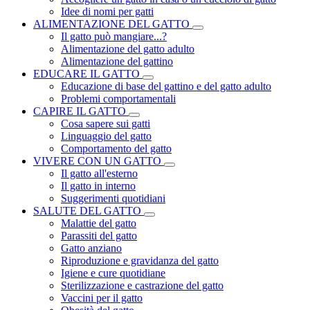
Idee di nomi per gatti
ALIMENTAZIONE DEL GATTO
Il gatto può mangiare...?
Alimentazione del gatto adulto
Alimentazione del gattino
EDUCARE IL GATTO
Educazione di base del gattino e del gatto adulto
Problemi comportamentali
CAPIRE IL GATTO
Cosa sapere sui gatti
Linguaggio del gatto
Comportamento del gatto
VIVERE CON UN GATTO
Il gatto all'esterno
Il gatto in interno
Suggerimenti quotidiani
SALUTE DEL GATTO
Malattie del gatto
Parassiti del gatto
Gatto anziano
Riproduzione e gravidanza del gatto
Igiene e cure quotidiane
Sterilizzazione e castrazione del gatto
Vaccini per il gatto