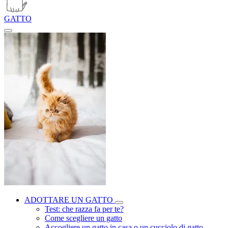
GATTO
ADOTTARE UN GATTO
Test: che razza fa per te?
Come scegliere un gatto
Accogliere un gatto in casa o un cucciolo di gatto