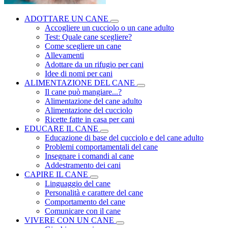
ADOTTARE UN CANE
Accogliere un cucciolo o un cane adulto
Test: Quale cane scegliere?
Come scegliere un cane
Allevamenti
Adottare da un rifugio per cani
Idee di nomi per cani
ALIMENTAZIONE DEL CANE
Il cane può mangiare...?
Alimentazione del cane adulto
Alimentazione del cucciolo
Ricette fatte in casa per cani
EDUCARE IL CANE
Educazione di base del cucciolo e del cane adulto
Problemi comportamentali del cane
Insegnare i comandi al cane
Addestramento dei cani
CAPIRE IL CANE
Linguaggio del cane
Personalità e carattere del cane
Comportamento del cane
Comunicare con il cane
VIVERE CON UN CANE