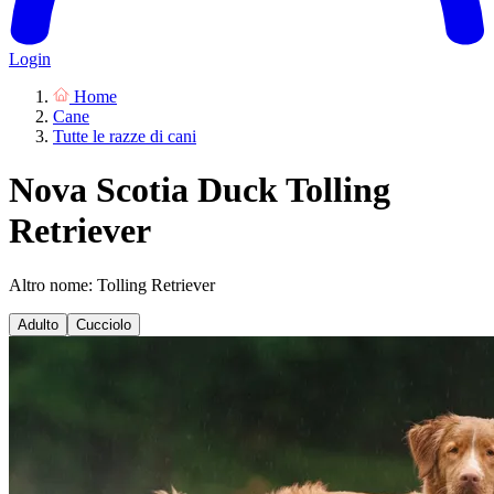
Login
Home
Cane
Tutte le razze di cani
Nova Scotia Duck Tolling
Retriever
Altro nome: Tolling Retriever
Adulto
Cucciolo