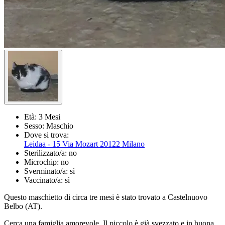
Età:
3 Mesi
Sesso:
Maschio
Dove si trova:
Leidaa - 15 Via Mozart 20122 Milano
Sterilizzato/a:
no
Microchip:
no
Sverminato/a:
sì
Vaccinato/a:
sì
Questo maschietto di circa tre mesi è stato trovato a Castelnuovo
Belbo (AT).
Cerca una famiglia amorevole. Il piccolo è già svezzato e in buona