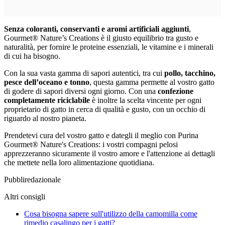
Senza coloranti, conservanti e aromi artificiali aggiunti
,
Gourmet® Nature’s Creations è il giusto equilibrio tra gusto e
naturalità, per fornire le proteine essenziali, le vitamine e i minerali
di cui ha bisogno.
Con la sua vasta gamma di sapori autentici, tra cui
pollo, tacchino,
pesce dell’oceano e tonno
, questa gamma permette al vostro gatto
di godere di sapori diversi ogni giorno. Con una
confezione
completamente riciclabile
è inoltre la scelta vincente per ogni
proprietario di gatto in cerca di qualità e gusto, con un occhio di
riguardo al nostro pianeta.
Prendetevi cura del vostro gatto e dategli il meglio con Purina
Gourmet® Nature's Creations: i vostri compagni pelosi
apprezzeranno sicuramente il vostro amore e l'attenzione ai dettagli
che mettete nella loro alimentazione quotidiana.
Pubbliredazionale
Altri consigli
Cosa bisogna sapere sull'utilizzo della camomilla come
rimedio casalingo per i gatti?