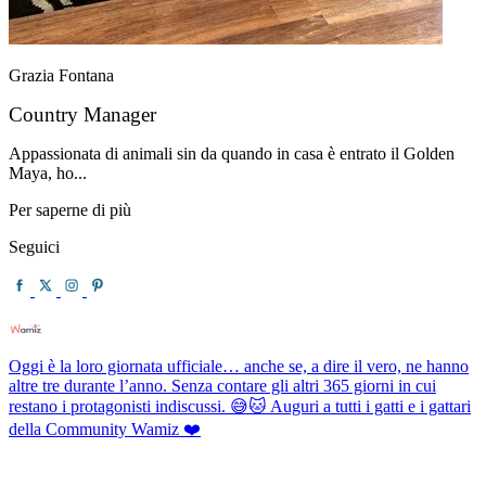
Grazia Fontana
Country Manager
Appassionata di animali sin da quando in casa è entrato il Golden
Maya, ho...
Per saperne di più
Seguici
Oggi è la loro giornata ufficiale… anche se, a dire il vero, ne hanno
altre tre durante l’anno. Senza contare gli altri 365 giorni in cui
restano i protagonisti indiscussi. 😅🐱 Auguri a tutti i gatti e i gattari
della Community Wamiz ❤️