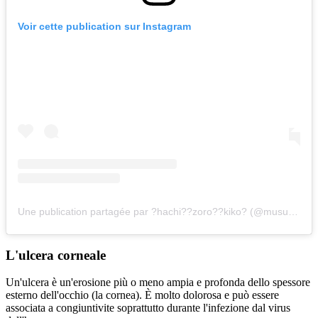
Voir cette publication sur Instagram
Une publication partagée par ?hachi??zoro??kiko? (@musumeci.kitties)
L'ulcera corneale
Un'ulcera è un'erosione più o meno ampia e profonda dello spessore
esterno dell'occhio (la cornea). È molto dolorosa e può essere
associata a congiuntivite soprattutto durante l'infezione dal virus