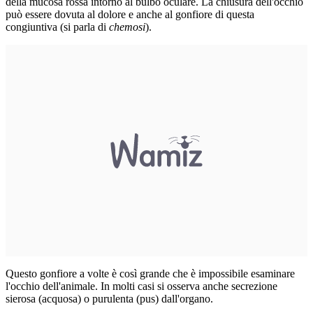
della mucosa rossa intorno al bulbo oculare. La chiusura dell'occhio
può essere dovuta al dolore e anche al gonfiore di questa
congiuntiva (si parla di
chemosi
).
Questo gonfiore a volte è così grande che è impossibile esaminare
l'occhio dell'animale. In molti casi si osserva anche secrezione
sierosa (acquosa) o purulenta (pus) dall'organo.