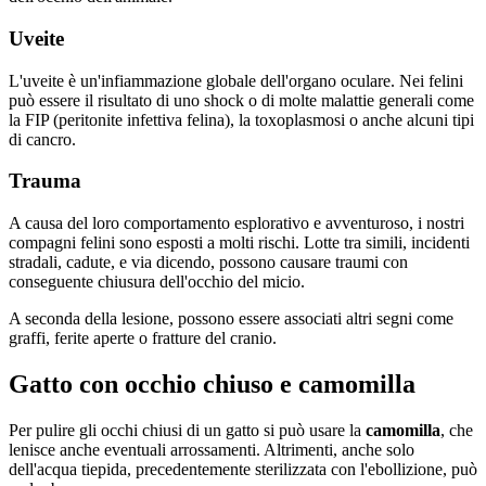
Uveite
L'
uveite
è un'infiammazione globale dell'organo oculare. Nei felini
può essere il risultato di uno shock o di molte malattie generali come
la FIP (
peritonite infettiva felina
), la
toxoplasmosi
o anche alcuni tipi
di cancro.
Trauma
A causa del loro comportamento esplorativo e avventuroso, i nostri
compagni felini sono esposti a molti rischi. Lotte tra simili, incidenti
stradali, cadute, e via dicendo, possono causare traumi con
conseguente chiusura dell'occhio del micio.
A seconda della lesione, possono essere associati altri segni come
graffi, ferite aperte o fratture del cranio.
Gatto con occhio chiuso e camomilla
Per pulire gli occhi chiusi di un gatto si può usare la
camomilla
, che
lenisce anche eventuali arrossamenti. Altrimenti, anche solo
dell'acqua tiepida, precedentemente sterilizzata con l'ebollizione, può