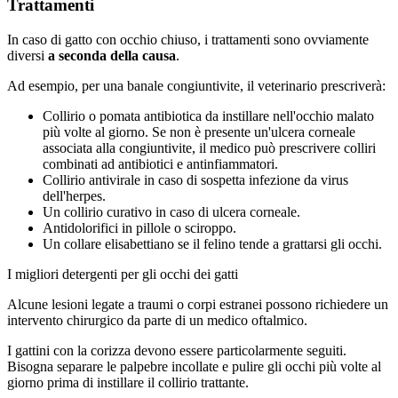
Trattamenti
In caso di gatto con occhio chiuso, i trattamenti sono ovviamente
diversi
a seconda della causa
.
Ad esempio, per una banale congiuntivite, il veterinario prescriverà:
Collirio o pomata antibiotica da instillare nell'occhio malato
più volte al giorno. Se non è presente un'ulcera corneale
associata alla congiuntivite, il medico può prescrivere colliri
combinati ad antibiotici e antinfiammatori.
Collirio antivirale in caso di sospetta infezione da virus
dell'herpes.
Un collirio curativo in caso di ulcera corneale.
Antidolorifici in pillole o sciroppo.
Un
collare elisabettiano
se il felino tende a grattarsi gli occhi.
I migliori detergenti per gli occhi dei gatti
Alcune lesioni legate a traumi o corpi estranei possono richiedere un
intervento chirurgico da parte di un medico oftalmico.
I gattini con la corizza devono essere particolarmente seguiti.
Bisogna separare le palpebre incollate e pulire gli occhi più volte al
giorno prima di instillare il collirio trattante.