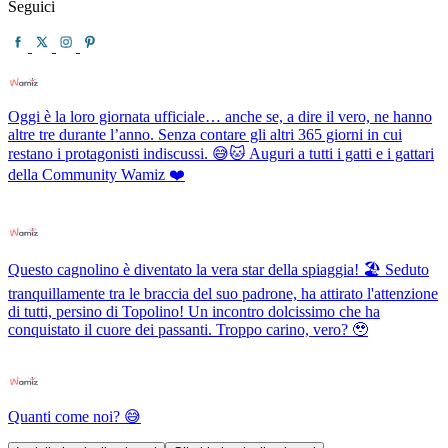
Seguici
Oggi è la loro giornata ufficiale… anche se, a dire il vero, ne hanno
altre tre durante l’anno. Senza contare gli altri 365 giorni in cui
restano i protagonisti indiscussi. 😅🐱 Auguri a tutti i gatti e i gattari
della Community Wamiz ❤️
Questo cagnolino è diventato la vera star della spiaggia! 🏖️ Seduto
tranquillamente tra le braccia del suo padrone, ha attirato l'attenzione
di tutti, persino di Topolino! Un incontro dolcissimo che ha
conquistato il cuore dei passanti. Troppo carino, vero? 🥹
Quanti come noi? 😅