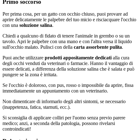
Primo soccorso
Per prima cosa, per un gatto con occhio chiuso, puoi provare ad
aprire delicatamente le palpebre del tuo micio e risciacquare l'occhio
con una
soluzione salina
.
Chiedi a qualcuno di fidato di tenere l'animale in grembo o su un
tavolo. Apri le palpebre con una mano e con l'altra versa il liquido
sull'occhio malato. Pulisci con della
carta assorbente pulita
.
Puoi anche utilizzare
prodotti appositamente dedicati
alla cura
degli occhi venduti da veterinari o farmacie. Hanno il vantaggio di
essere delicati, a differenza della soluzione salina che è salata e può
pungere se la zona è irritata.
Se l'occhio è doloroso, con pus, rosso o impossibile da aprire, fissa
immediatamente un appuntamento con un veterinario.
Non dimenticare di informarlo degli altri sintomi, se necessario
(
inappetenza
, fatica, starnuti, ecc.).
Si sconsiglia di applicare colliri per l'uomo senza previo parere
medico; anzi, a seconda della patologia, possono rivelarsi
controindicati!